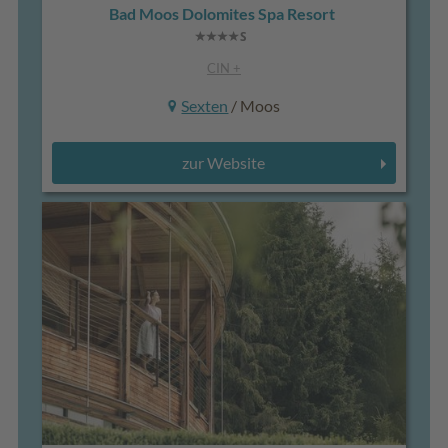
Bad Moos Dolomites Spa Resort
CIN +
Sexten
/ Moos
zur Website