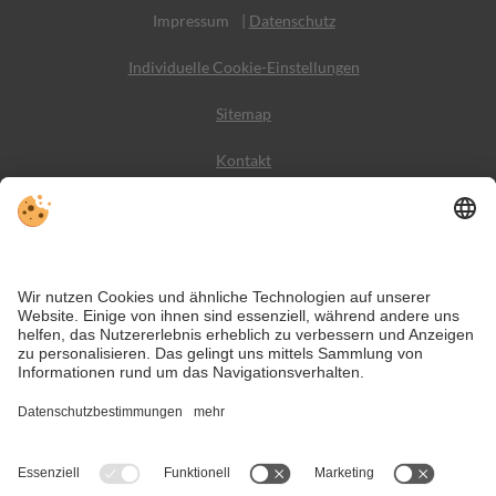
Impressum
|
Datenschutz
Individuelle Cookie-Einstellungen
Sitemap
Kontakt
Wetter
Social Media
VIVODolomiti ist das Reiseportal für unvergesslichen
Bergurlaub – mit Unterkünften und Angeboten in den
Dolomiten, im UNESCO Weltnaturerbe.
Trotz genauer Arbeit und ständigem Aktualisieren der Inhalte, können Fehler
auftreten. Wir übernehmen keine Gewähr für die Richtigkeit und