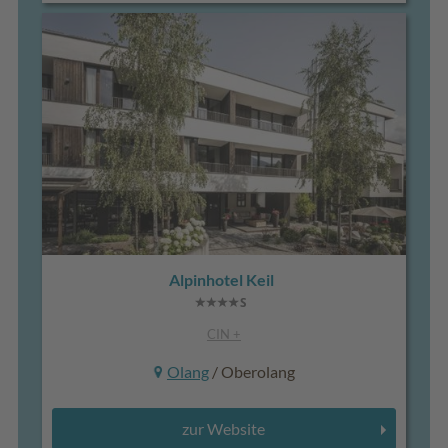
Alpinhotel Keil
CIN +
Olang
/ Oberolang
zur Website