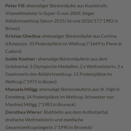
Peter Fill
: ehemaliger Skirennläufer aus Kastelruth.
Vizeweltmeister in Super-G von 2009, Sieger
Abfahrtsweltcup Saison 2015/16 und 2016/17 (*1982 in
Brixen)
Kristian Ghedina
: ehemaliger Skirennläufer aus Cortina
d’Ampezzo. 33 Podestplätze im Weltcup (*1669 in Pieve di
Cadore)
Isolde Kostner
: ehemalige Skirennläuferin aus dem
Grödnertal. 3 Olympische Medaillen, 2 x Weltmeisterin, 2 x
Gewinnerin des Abfahrtsweltcup, 51 Podestplätze im
Weltcup (*1975 in Bozen)
Manuela Mölgg
: ehemalige Skirennläuferin aus St. Vigil in
Enneberg. 14 Podestplätze im Weltcup, Schwester von
Manfred Mölgg. (*1983 in Bruneck)
Dorothea Wierer
: Biathletin aus dem Antholzertal,
dreifache Weltmeisterin und zweifache
Gesamtweltcupsiegerin. (*1990 in Bruneck)