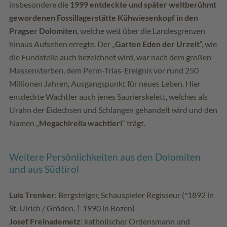
insbesondere die
1999 entdeckte und später weltberühmt
gewordenen Fossillagerstätte Kühwiesenkopf in den
Pragser Dolomiten
, welche weit über die Landesgrenzen
hinaus Aufsehen erregte. Der „
Garten Eden der Urzeit
“, wie
die Fundstelle auch bezeichnet wird, war nach dem großen
Massensterben, dem Perm-Trias-Ereignis vor rund 250
Millionen Jahren, Ausgangspunkt für neues Leben. Hier
entdeckte Wachtler auch jenes Saurierskelett, welches als
Urahn der Eidechsen und Schlangen gehandelt wird und den
Namen „
Megachirella wachtleri
“ trägt.
Weitere Persönlichkeiten aus den Dolomiten
und aus Südtirol
Luis Trenker
: Bergsteiger, Schauspieler Regisseur (*1892 in
St. Ulrich / Gröden, † 1990 in Bozen)
Josef Freinademetz
: katholischer Ordensmann und