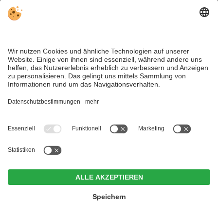
Plätzwiese
mehr
Veranstaltungen & Events im Pustertal, Südtirol
- Dolomiten ...
Karte
Unterkünfte
Hotel Weißes Rössl
CIN +