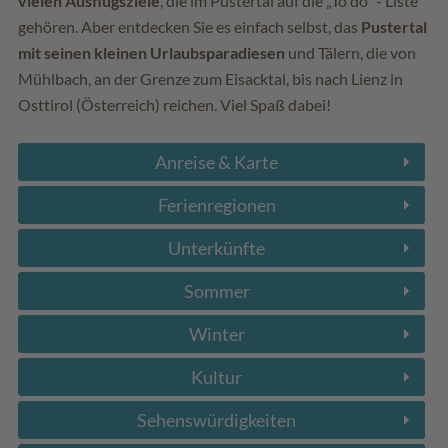
vielen Ausflugsziele
, die im Pustertal auf die „To do“ - Liste
gehören. Aber entdecken Sie es einfach selbst, das
Pustertal
mit seinen kleinen Urlaubsparadiesen
und Tälern, die von
Mühlbach, an der Grenze zum Eisacktal, bis nach Lienz in
Osttirol (Österreich) reichen. Viel Spaß dabei!
Anreise & Karte
Ferienregionen
Unterkünfte
Sommer
Winter
Kultur
Sehenswürdigkeiten