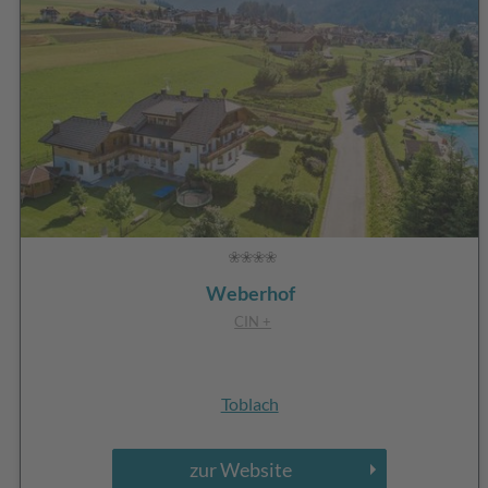
Weberhof
CIN +
Toblach
zur Website