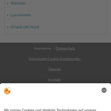
Skihotels
Luxushotels
Urlaub mit Hund
MwSt.-Nr. IT02365710215
Impressum
|
Datenschutz
Individuelle Cookie-Einstellungen
Sitemap
Kontakt
Wetter
Social Media