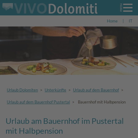
Home
|
IT
Urlaub Dolomiten
>
Unterkünfte
>
Urlaub auf dem Bauernhof
>
Urlaub auf dem Bauernhof Pustertal
>
Bauernhof mit Halbpension
Urlaub am Bauernhof im Pustertal
mit Halbpension