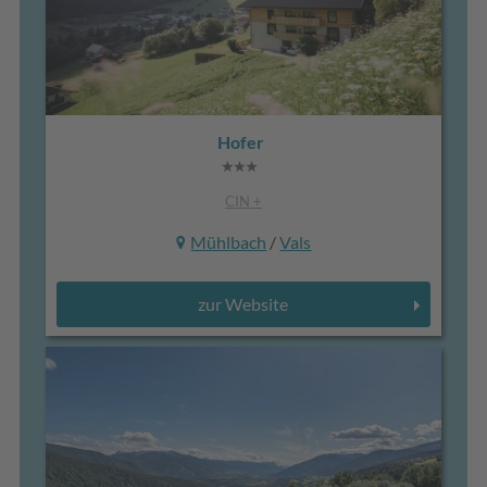
Hofer
CIN +
Mühlbach
/
Vals
zur Website