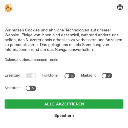
sind es gerade mal 20 min bis zur Gitschhütte, wo es
wiederum einen großen Spielplatz gibt. Entlang des
Wanderweges (auch für Kinderwagen geeignet) finden sich
immer wieder einige
Holztiere
. Na? Schon neugierig?
Der Erlebnispark Jochtal
Karte
Unterkünfte
Mit der
Jochtalbahn
, etwas außerhalb der Ortschaft Vals
gelegen, geht es zunächst hinauf zur
Bergstation
, wo der
Hotel Weißes Rössl
Erlebnispark Jochtal
, ein
Erlebnisweg
(auch dieser
CIN +