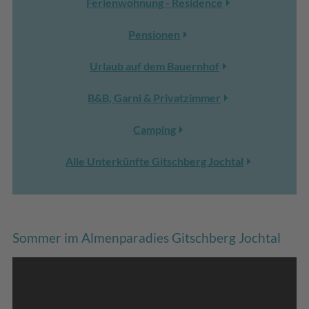
Ferienwohnung - Residence
Pensionen
Urlaub auf dem Bauernhof
B&B, Garni & Privatzimmer
Camping
Alle Unterkünfte Gitschberg Jochtal
Sommer im Almenparadies Gitschberg Jochtal