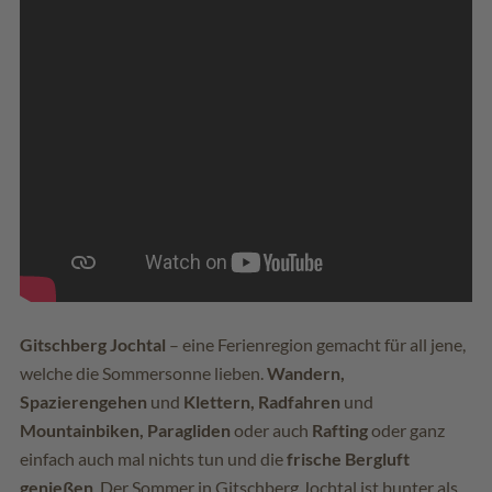
Gitschberg Jochtal
– eine Ferienregion gemacht für all jene,
welche die Sommersonne lieben.
Wandern,
Spazierengehen
und
Klettern, Radfahren
und
Mountainbiken, Paragliden
oder auch
Rafting
oder ganz
einfach auch mal nichts tun und die
frische Bergluft
genießen
. Der Sommer in Gitschberg Jochtal ist bunter als