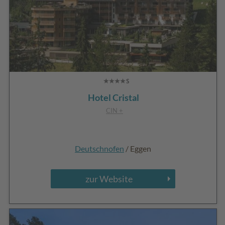
Hotel Cristal
CIN +
Deutschnofen
/ Eggen
zur Website