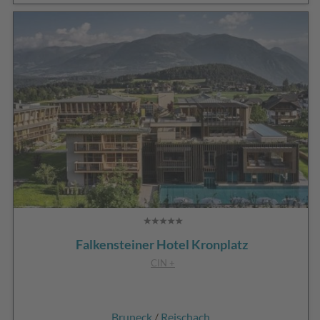
Falkensteiner Hotel Kronplatz
CIN +
Bruneck
/
Reischach