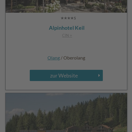
Alpinhotel Keil
CIN +
Olang
/ Oberolang
zur Website