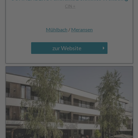
CIN +
Mühlbach
/
Meransen
zur Website