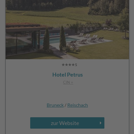
Hotel Petrus
CIN +
Bruneck
/
Reischach
zur Website