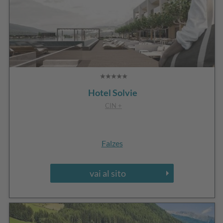
Hotel Solvie
CIN +
Falzes
vai al sito