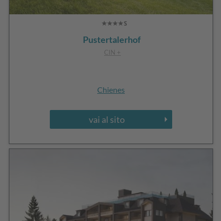
Pustertalerhof
CIN +
Chienes
vai al sito