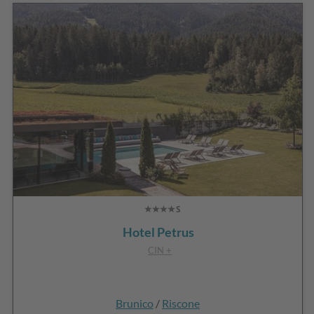
Hotel Petrus
CIN +
Brunico
/
Riscone