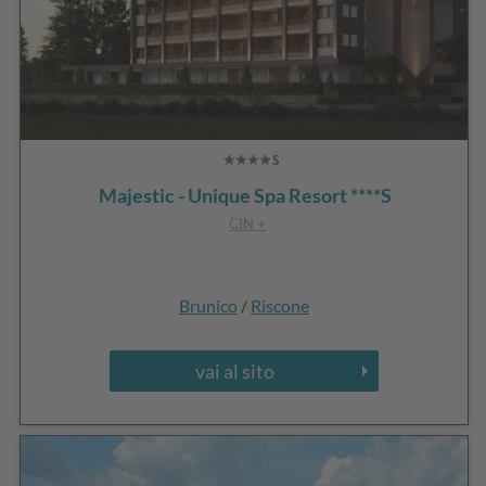
Majestic - Unique Spa Resort ****S
CIN +
Brunico
/
Riscone
vai al sito