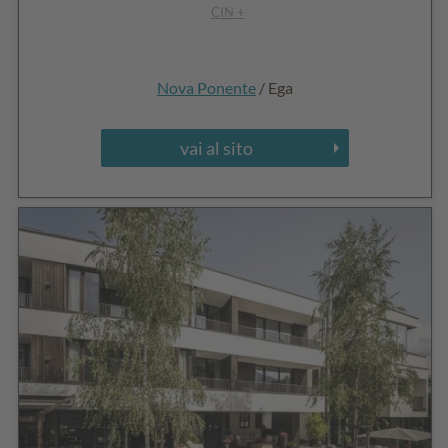
CIN +
Nova Ponente
/ Ega
vai al sito