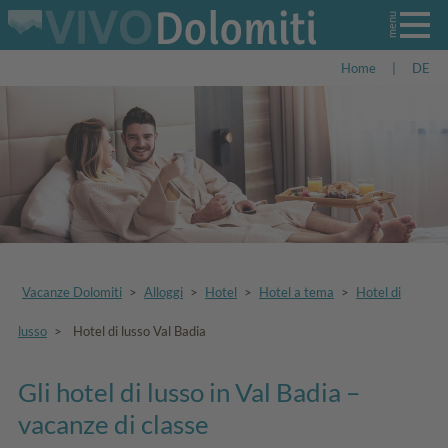
Home
|
DE
Vacanze Dolomiti
>
Alloggi
>
Hotel
>
Hotel a tema
>
Hotel di
lusso
>
Hotel di lusso Val Badia
Gli hotel di lusso in Val Badia –
vacanze di classe