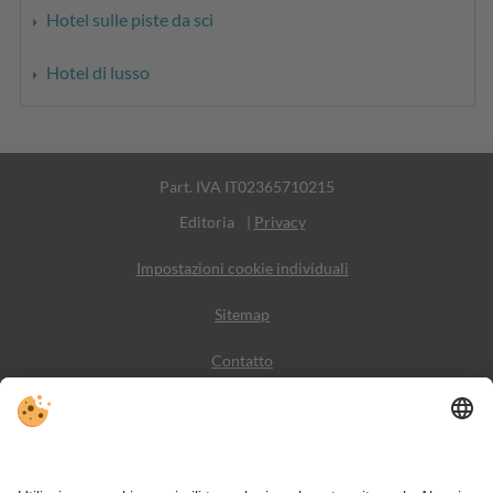
Hotel sulle piste da sci
Hotel di lusso
Part. IVA IT02365710215
Editoria
|
Privacy
Impostazioni cookie individuali
Sitemap
Contatto
Meteo
Social Media