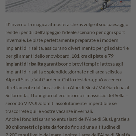
D'inverno, la magica atmosfera che avvolge il suo paesaggio,
rende i pendii dell'alpeggio l'ideale scenario per ogni sport
invernale. Le piste perfettamente preparate e i moderni
impianti di risalita, assicurano divertimento per gli sciatori e
per gli amanti dello snowboard.
181 km di piste e 79
impianti di risalita
garantiscono brevi tempi di attesa agli
impianti di risalita e splendide giornate nell'area sciistica
Alpe di Siusi / Val Gardena. Chi lo desidera, può accedere
direttamente dall'area sciistica Alpe di Siusi / Val Gardena al
Sellaronda, il tour giornaliero intorno il massiccio del Sella –
secondo VIVODolomiti assolutamente imperdibile se
trascorrete qui le vostre vacanze invernali.
Anche i fondisti saranno entusiasti dell'Alpe di Siusi, grazie a
80 chilometri di piste da fondo
fino ad una altitudine di
2.200 m sul livello del mare. Inoltre, l'area dell'Alpe di Siusi fa