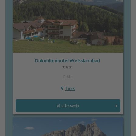
Dolomitenhotel Weisslahnbad
CIN +
Tires
al sito web