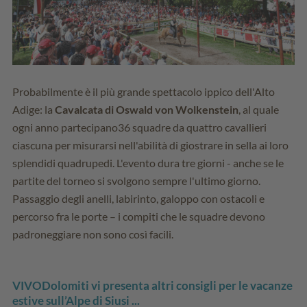
Probabilmente è il più grande spettacolo ippico dell'Alto
Adige: la
Cavalcata di Oswald von Wolkenstein
, al quale
ogni anno partecipano36 squadre da quattro cavallieri
ciascuna per misurarsi nell'abilità di giostrare in sella ai loro
splendidi quadrupedi. L'evento dura tre giorni - anche se le
partite del torneo si svolgono sempre l'ultimo giorno.
Passaggio degli anelli, labirinto, galoppo con ostacoli e
percorso fra le porte – i compiti che le squadre devono
padroneggiare non sono così facili.
VIVODolomiti vi presenta altri consigli per le vacanze
estive sull’Alpe di Siusi ...