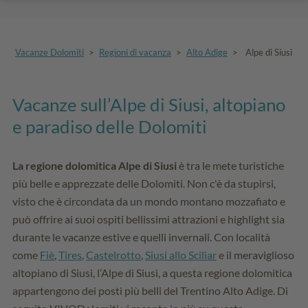
Vacanze Dolomiti
>
Regioni di vacanza
>
Alto Adige
>
Alpe di Siusi
Vacanze sull’Alpe di Siusi, altopiano
e paradiso delle Dolomiti
La regione dolomitica Alpe di Siusi
è tra le mete turistiche
più belle e apprezzate delle Dolomiti. Non c'è da stupirsi,
visto che è circondata da un mondo montano mozzafiato e
può offrire ai suoi ospiti bellissimi attrazioni e highlight sia
durante le vacanze estive e quelli invernali. Con località
come
Fiè
,
Tires
,
Castelrotto
,
Siusi allo Sciliar
e il meraviglioso
altopiano di Siusi, l’Alpe di Siusi, a questa regione dolomitica
appartengono dei posti più belli del Trentino Alto Adige. Di