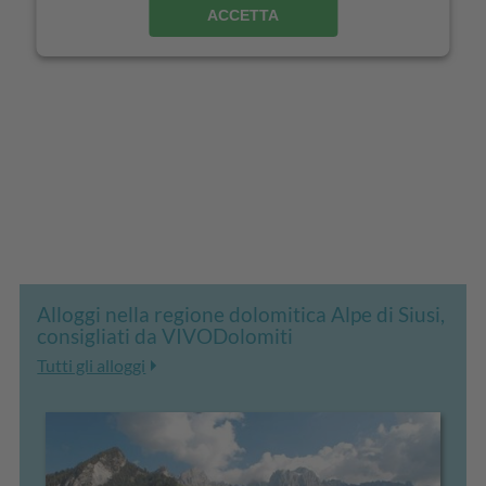
ACCETTA
Alloggi nella regione dolomitica Alpe di Siusi,
consigliati da VIVODolomiti
Tutti gli alloggi