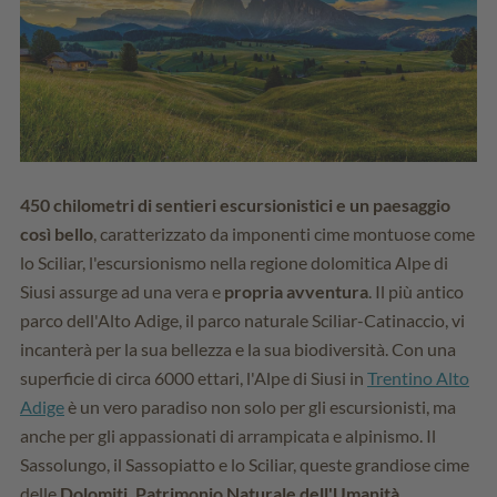
450 chilometri di sentieri escursionistici e un paesaggio
così bello
, caratterizzato da imponenti cime montuose come
lo Sciliar, l'escursionismo nella regione dolomitica Alpe di
Siusi assurge ad una vera e
propria avventura
. Il più antico
parco dell'Alto Adige, il parco naturale Sciliar-Catinaccio, vi
incanterà per la sua bellezza e la sua biodiversità. Con una
superficie di circa 6000 ettari, l'Alpe di Siusi in
Trentino Alto
Adige
è un vero paradiso non solo per gli escursionisti, ma
anche per gli appassionati di arrampicata e alpinismo. Il
Sassolungo, il Sassopiatto e lo Sciliar, queste grandiose cime
delle
Dolomiti, Patrimonio Naturale dell'Umanità