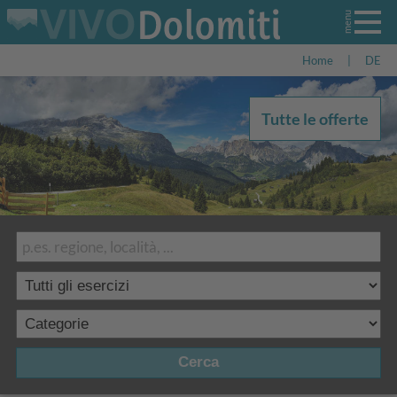
Home
|
DE
Tutte le offerte
Cerca