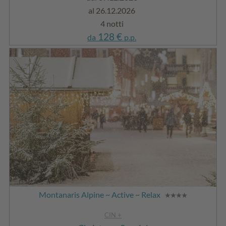
al 26.12.2026
4 notti
128 €
da
p.p.
Montanaris Alpine ~ Active ~ Relax
CIN +