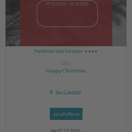
Parkhotel Sole Paradiso
CIN +
Happy Christmas
San Candido
vai all'offerta
dal 07.12.2026