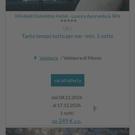
Mirabell Dolomites Hotel - Luxury Ayurveda & SPA
CIN +
Tanto tempo tutto per me - min. 1 notte
Valdaora
/ Valdaora di Mezzo
vai all'offerta
dal 08.12.2026
dal 03.01.2027
al 17.12.2026
al 04.02.2027
1 notti
1 notti
249 €
249 €
da
p.p.
da
p.p.