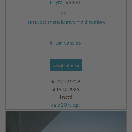
Il Tyrol
CIN +
Infrasettimanale inverno dicembre
San Candido
vai all'offerta
dal 07.12.2026
al 19.12.2026
4 notti
510 €
da
p.p.