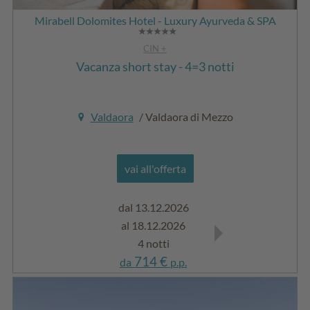
Mirabell Dolomites Hotel - Luxury Ayurveda & SPA
CIN +
Vacanza short stay - 4=3 notti
Valdaora
/ Valdaora di Mezzo
vai all'offerta
dal 13.12.2026
dal 03.01.2027
al 18.12.2026
al 05.02.2027
4 notti
4 notti
714 €
714 €
da
p.p.
da
p.p.