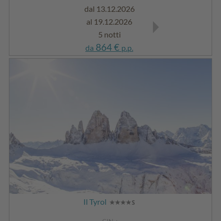
dal 13.12.2026
dal 03.01.2027
al 19.12.2026
al 06.02.2027
5 notti
5 notti
864 €
864 €
da
p.p.
da
p.p.
Il Tyrol