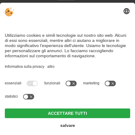
Meteo
Social Media
VIVODolomiti è il portale di viaggio per una vacanza in
montagna indimenticabile – con alloggi e offerte nelle
Dolomiti, Patrimonio Naturale dell’Umanità UNESCO.
Nonostante il lavoro accurato e il costante aggiornamento dei contenuti, si
possono verificare errori. Non garantiamo la correttezza e la completezza di
tutte le informazioni.
Per motivi di sicurezza, si prega di verificare chiedendo direttamente sul posto
all'organizzatore.
Hotel Weißes Rössl
CIN +