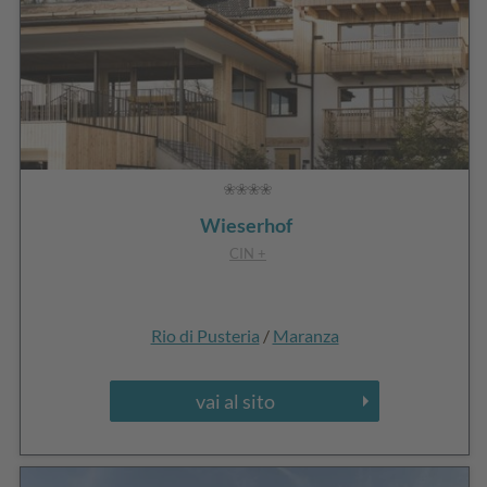
Wieserhof
CIN +
Rio di Pusteria
/
Maranza
vai al sito