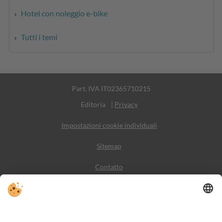
Hotel con noleggio e-bike
Tutti i temi
Part. IVA IT02365710215
Editoria
|
Privacy
Impostazioni cookie individuali
Sitemap
Contatto
Meteo
Social Media