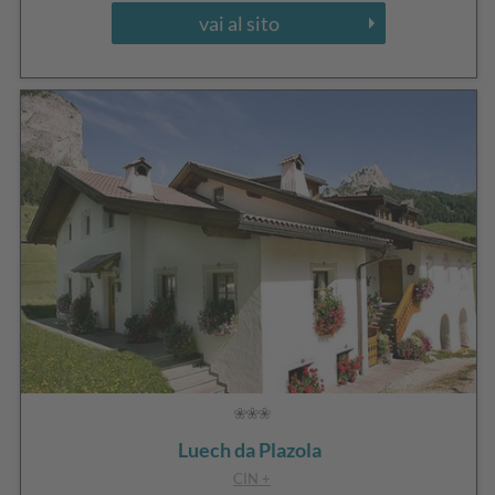
vai al sito
Luech da Plazola
CIN +