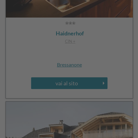
Haidnerhof
CIN +
Bressanone
vai al sito