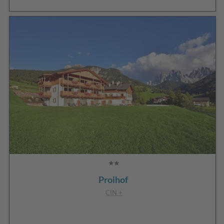
Proihof
CIN +