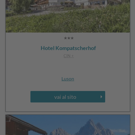
Hotel Kompatscherhof
CIN +
Luson
vai al sito