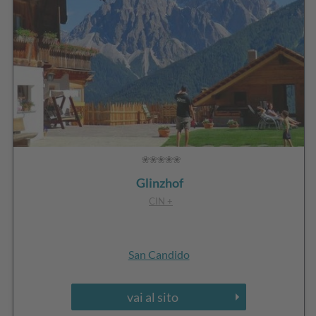
Glinzhof
CIN +
San Candido
vai al sito