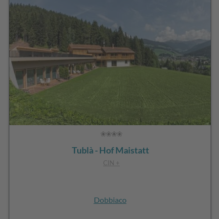
Tublà - Hof Maistatt
CIN +
Dobbiaco