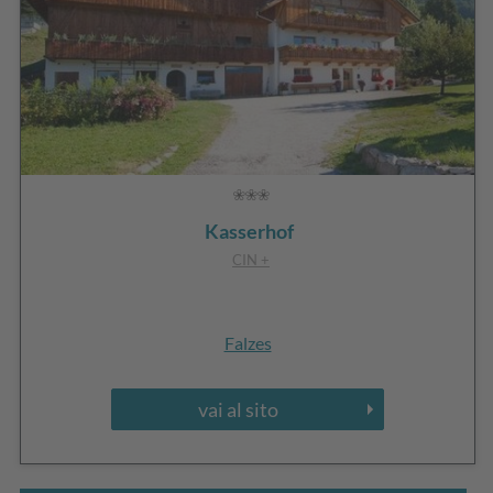
Kasserhof
CIN +
Falzes
vai al sito