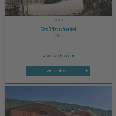
Großflatscherhof
CIN +
Brunico
/
Riscone
vai al sito