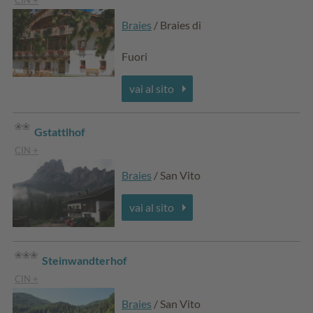
CIN +
Braies
/ Braies di
Fuori
vai al sito
Gstattlhof
CIN +
Braies
/ San Vito
vai al sito
Steinwandterhof
CIN +
Braies
/ San Vito