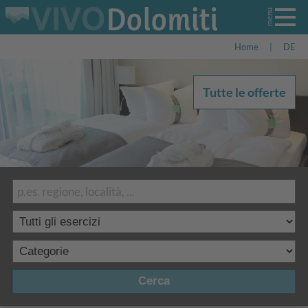
Home
|
DE
Tutte le offerte
Cerca