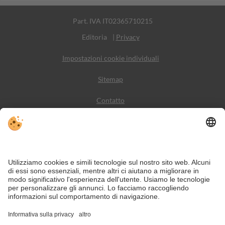
Part. IVA IT02365710215
Editoria
|
Privacy
Impostazioni cookie individuali
Sitemap
Contatto
Meteo
Social Media
VIVODolomiti è il portale di viaggio per una vacanza in
montagna indimenticabile – con alloggi e offerte nelle
Dolomiti, Patrimonio Naturale dell’Umanità UNESCO.