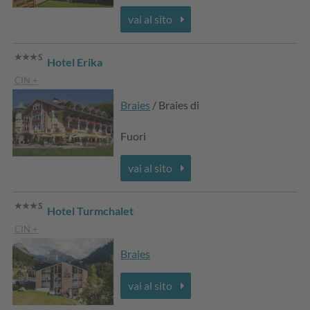
vai al sito
Hotel Erika
CIN +
Braies
/ Braies di
Fuori
vai al sito
Hotel Turmchalet
CIN +
Braies
vai al sito