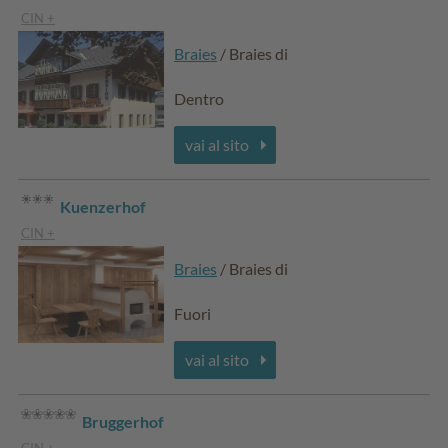
CIN +
Braies
/ Braies di
Dentro
vai al sito
Kuenzerhof
CIN +
Braies
/ Braies di
Fuori
vai al sito
Bruggerhof