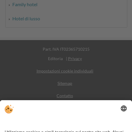
Family hotel
Hotel di lusso
Part. IVA IT02365710215
Editoria
|
Privacy
Impostazioni cookie individuali
Sitemap
Contatto
Meteo
Social Media