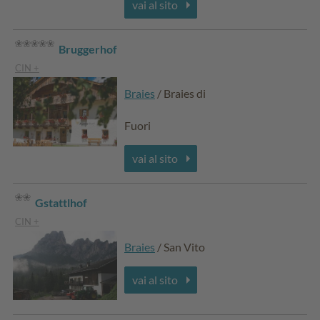
vai al sito
Bruggerhof
CIN +
Braies
/ Braies di
Fuori
vai al sito
Gstattlhof
CIN +
Braies
/ San Vito
vai al sito