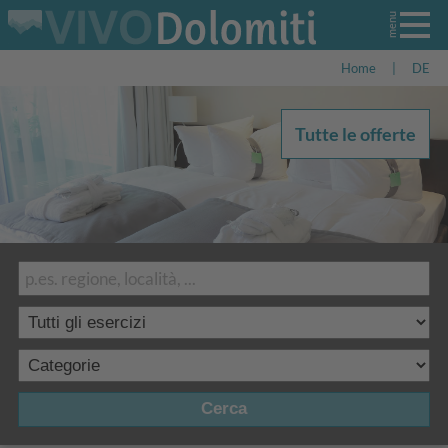
Home
|
DE
Tutte le offerte
Cerca