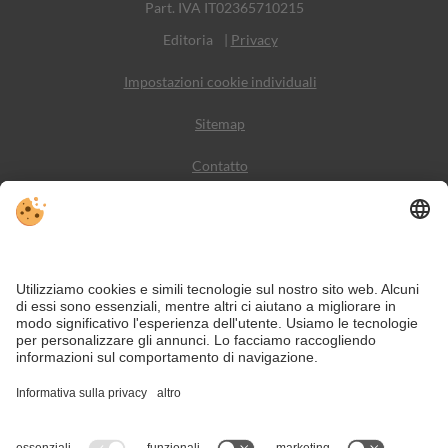
Part. IVA IT02365710215
Editoria
|
Privacy
Impostazioni cookie individuali
Sitemap
Contatto
Meteo
Social Media
VIVODolomiti è il portale di viaggio per una vacanza in
montagna indimenticabile – con alloggi e offerte nelle
Dolomiti, Patrimonio Naturale dell’Umanità UNESCO.
Nonostante il lavoro accurato e il costante aggiornamento dei contenuti, si