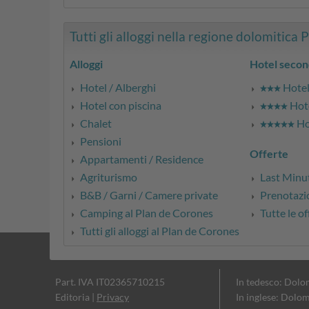
Tutti gli alloggi nella regione dolomitica 
Alloggi
Hotel secon
Hotel / Alberghi
Hotel 
Hotel con piscina
Hote
Chalet
Hot
Pensioni
Offerte
Appartamenti / Residence
Agriturismo
Last Minu
B&B / Garni / Camere private
Prenotazio
Camping al Plan de Corones
Tutte le of
Tutti gli alloggi al Plan de Corones
Part. IVA IT02365710215
In tedesco: Dolo
Editoria
|
Privacy
In inglese: Dolom