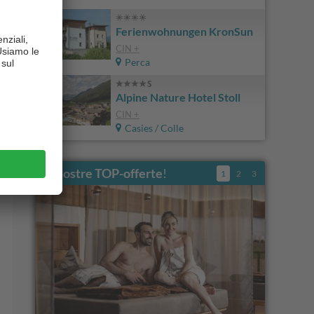
Ferienwohnungen KronSun
CIN +
Perca
Alpine Nature Hotel Stoll
CIN +
Casies / Colle
Le nostre TOP-offerte
!
1
2
3