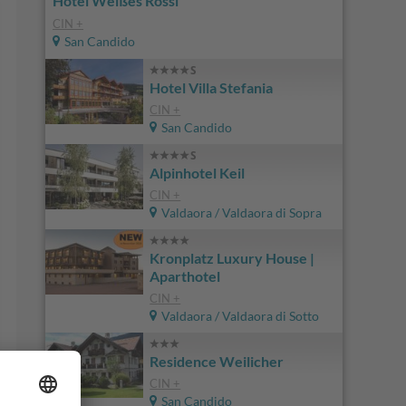
Hotel Weißes Rössl
CIN +
San Candido
Hotel Villa Stefania
CIN +
San Candido
Alpinhotel Keil
CIN +
Valdaora / Valdaora di Sopra
Kronplatz Luxury House |
Aparthotel
CIN +
Valdaora / Valdaora di Sotto
Residence Weilicher
CIN +
San Candido