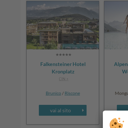
Falkensteiner Hotel
Alpen
Kronplatz
We
CIN +
Brunico
/
Riscone
Mongue
vai al sito