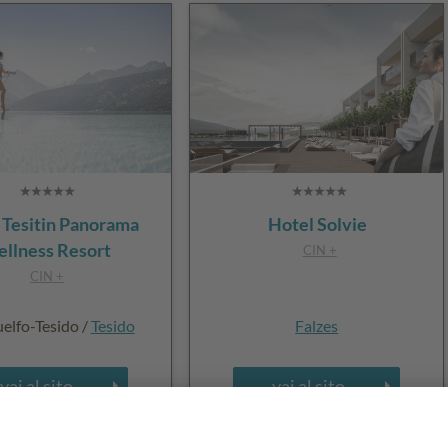
 Tesitin Panorama
Hotel Solvie
llness Resort
CIN +
CIN +
lfo-Tesido /
Tesido
Falzes
vai al sito
vai al sito