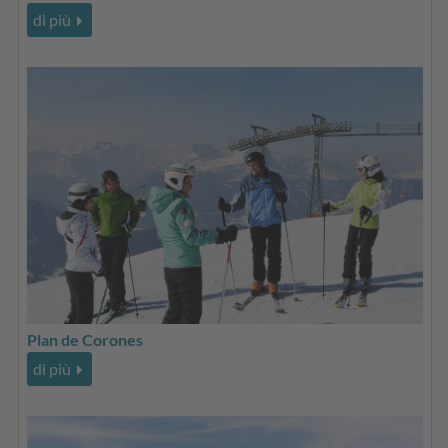
di più
Plan de Corones
di più