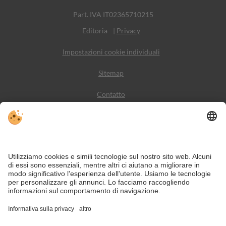
Part. IVA IT02365710215
Editoria
|
Privacy
Impostazioni cookie individuali
Sitemap
Contatto
Meteo
Social Media
VIVODolomiti è il portale di viaggio per una vacanza in
montagna indimenticabile – con alloggi e offerte nelle
Dolomiti, Patrimonio Naturale dell’Umanità UNESCO.