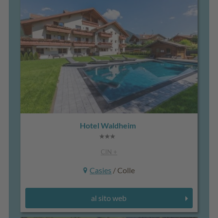
Hotel Waldheim
CIN +
Casies
/ Colle
al sito web