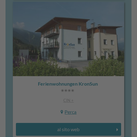
Ferienwohnungen KronSun
CIN +
Perca
al sito web