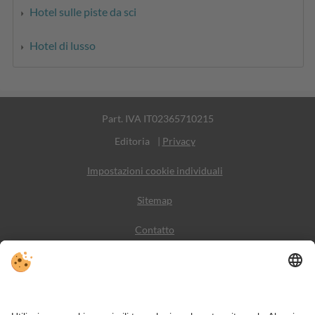
Hotel sulle piste da sci
Hotel di lusso
Part. IVA IT02365710215
Editoria
|
Privacy
Impostazioni cookie individuali
Sitemap
Contatto
Meteo
Social Media