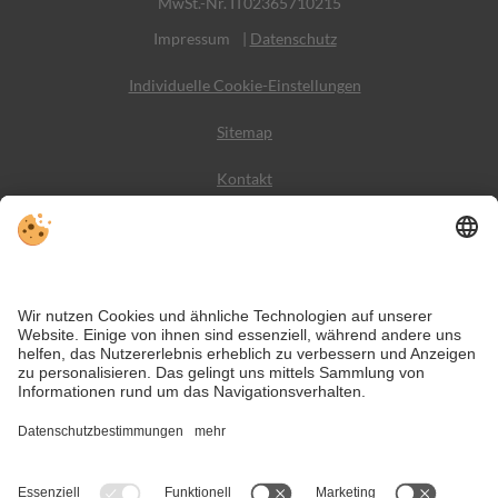
MwSt.-Nr. IT02365710215
Impressum
|
Datenschutz
Individuelle Cookie-Einstellungen
Sitemap
Kontakt
Wetter
Social Media
VIVODolomiti ist das Reiseportal für unvergesslichen
Bergurlaub – mit Unterkünften und Angeboten in den
Dolomiten, im UNESCO Weltnaturerbe.
Trotz genauer Arbeit und ständigem Aktualisieren der Inhalte, können Fehler