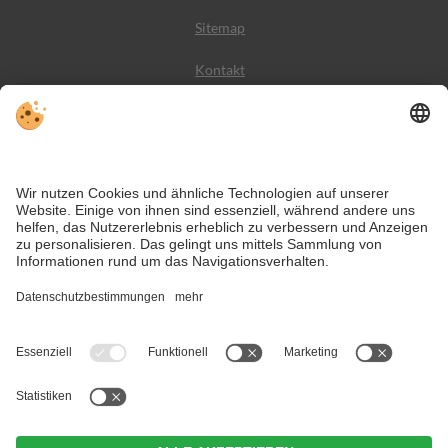
Sitemap
Kontakt
Wetter
Social Media
VIVODolomiti ist das Reiseportal für unvergesslichen
Bergurlaub – mit Unterkünften und Angeboten in den
Dolomiten, im UNESCO Weltnaturerbe.
Trotz genauer Arbeit und ständigem Aktualisieren der Inhalte, können Fehler
auftreten. Wir übernehmen keine Gewähr für die Richtigkeit und
Vollständigkeit aller Informationen.
Informieren Sie sich sicherheitshalber nochmals beim Veranstalter vor Ort
über die aktuellen Bedingungen.