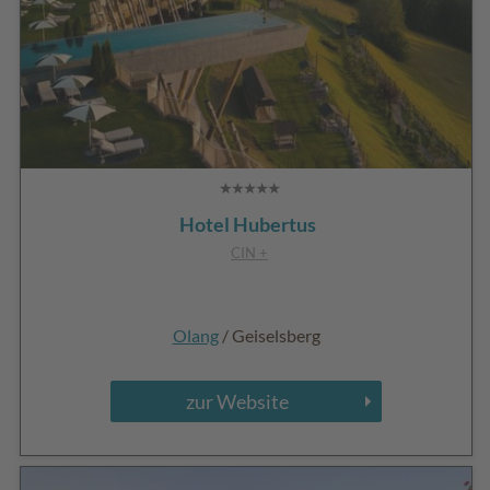
Hotel Hubertus
CIN +
Olang
/ Geiselsberg
zur Website