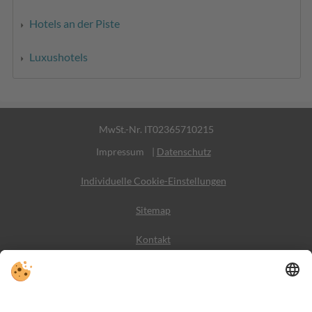
Hotels an der Piste
Luxushotels
MwSt.-Nr. IT02365710215
Impressum
|
Datenschutz
Individuelle Cookie-Einstellungen
Sitemap
Kontakt
Wetter
Social Media