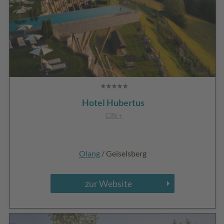
Hotel Hubertus
CIN +
Olang
/ Geiselsberg
zur Website