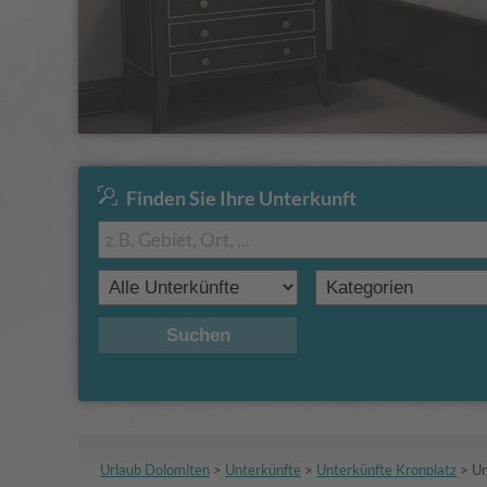
Finden Sie Ihre Unterkunft
Suchen
Urlaub Dolomiten
>
Unterkünfte
>
Unterkünfte Kronplatz
>
Un