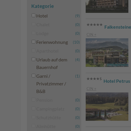
Kategorie
Hotel
(9)
Chalet
(0)
Falkensteine
Lodge
(0)
CIN +
Ferienwohnung
(10)
Aparthotel
(0)
Urlaub auf dem
(4)
Bauernhof
Garni /
(1)
Hotel Petrus
Privatzimmer /
CIN +
B&B
Pension
(0)
Campingplatz
(0)
Schutzhütte
(0)
Almhütte
(0)