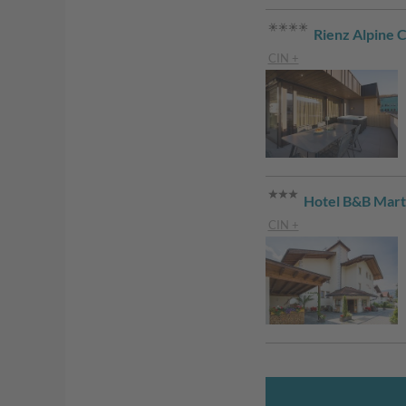
Rienz Alpine C
CIN +
Hotel B&B Mar
CIN +