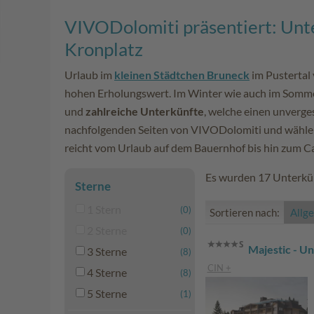
VIVODolomiti präsentiert: Unt
Kronplatz
Urlaub im
kleinen Städtchen Bruneck
im Pustertal
hohen Erholungswert. Im Winter wie auch im Sommer 
und
zahlreiche Unterkünfte
, welche einen unverges
nachfolgenden Seiten von VIVODolomiti und wählen 
reicht vom Urlaub auf dem Bauernhof bis hin zum C
Es wurden 17 Unterkün
Sterne
1 Stern
(0)
Sortieren nach:
Allg
2 Sterne
(0)
Majestic - Un
3 Sterne
(8)
CIN +
4 Sterne
(8)
5 Sterne
(1)