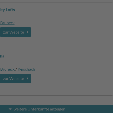
ity Lofts
Bruneck
zur Website
tha
Bruneck
/
Reischach
zur Website
weitere Unterkünfte anzeigen