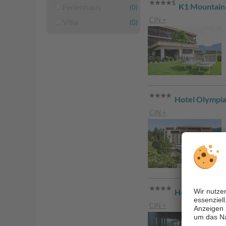
K1 Mountain 
Ferienhaus
(0)
CIN +
Villa
(0)
Hotel Olympi
CIN +
Hotel Rudolf
CIN +