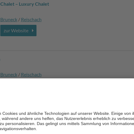
Chalet – Luxury Chalet
Bruneck
/
Reischach
zur Website
a
Bruneck
/
Reischach
zur Website
Bruneck
/
Reischach