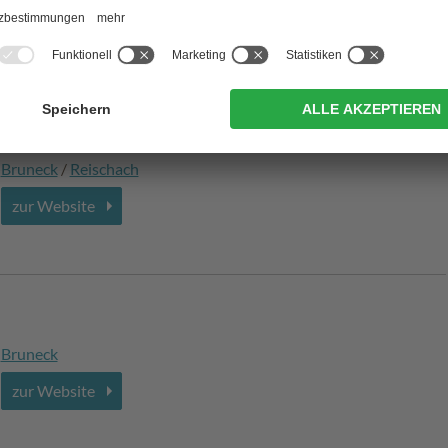
zur Website
Bruneck
/
Reischach
zur Website
Bruneck
zur Website