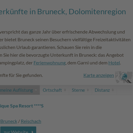
erkünfte in Bruneck, Dolomitenregion
 verspricht das ganze Jahr über erfrischende Abwechslung und
bietet Bruneck seinen Besuchern vielfältige Freizeitaktivitäten
slichen Urlaub garantieren. Schauen Sie rein in die
Sie hier die bevorzugte Unterkunft in Bruneck: das Angebot
ampingplatz, der
Ferienwohnung
, dem Garni und dem
Hotel
.
fte für Sie gefunden.
Karte anzeigen
emeine Auflistung
Ortschaft
Sterne
Distanz
ique Spa Resort ****S
Bruneck
/
Reischach
zur Website