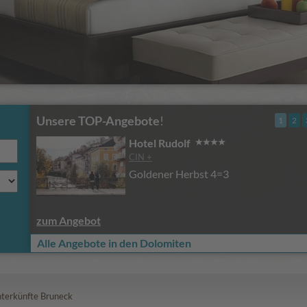
Unsere TOP-Angebote
!
1
2
Hotel Rudolf
CIN +
Goldener Herbst 4=3
zum Angebot
Alle Angebote in den Dolomiten
terkünfte Bruneck