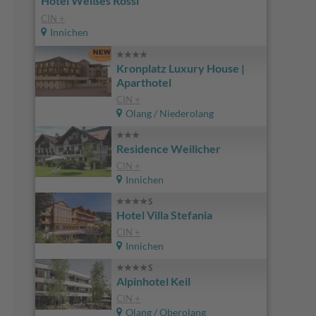
Hotel Weißes Rössl
CIN +
Innichen
Kronplatz Luxury House |
Aparthotel
CIN +
Olang / Niederolang
Residence Weilicher
CIN +
Innichen
Hotel Villa Stefania
CIN +
Innichen
Alpinhotel Keil
CIN +
Olang / Oberolang