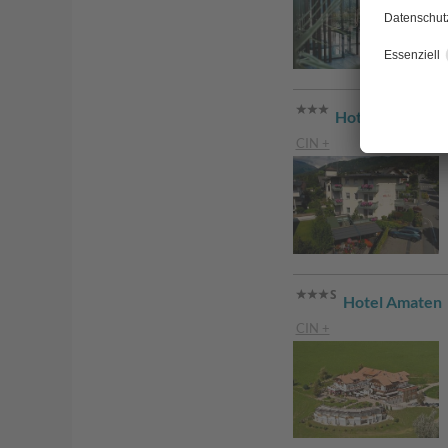
Hotel Akelei
CIN +
Hotel Amaten
CIN +