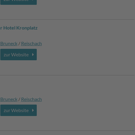
r Hotel Kronplatz
Bruneck
/
Reischach
zur Website
Bruneck
/
Reischach
zur Website