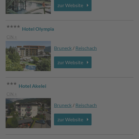
zur Website
Hotel Olympia
CIN +
Bruneck
/
Reischach
zur Website
Hotel Akelei
CIN +
Bruneck
/
Reischach
zur Website