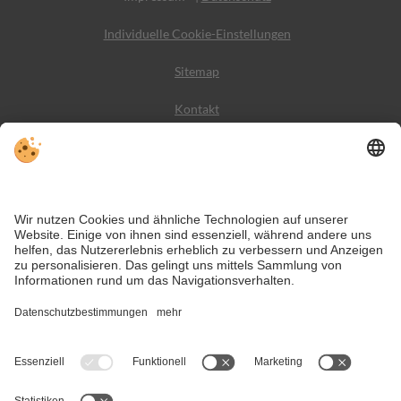
Individuelle Cookie-Einstellungen
Sitemap
Kontakt
Wetter
Social Media
VIVODolomiti ist das Reiseportal für unvergesslichen
Bergurlaub – mit Unterkünften und Angeboten in den
Dolomiten, im UNESCO Weltnaturerbe.
Trotz genauer Arbeit und ständigem Aktualisieren der Inhalte, können Fehler
auftreten. Wir übernehmen keine Gewähr für die Richtigkeit und
Vollständigkeit aller Informationen.