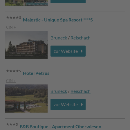
Majestic - Unique Spa Resort ****S
CIN +
Bruneck
/
Reischach
zur Website
Hotel Petrus
CIN +
Bruneck
/
Reischach
zur Website
B&B Boutique - Apartment Oberwiesen