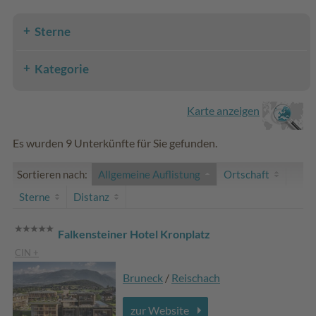
Sterne
Kategorie
Karte anzeigen
Es wurden 9 Unterkünfte für Sie gefunden.
Sortieren nach:
Allgemeine Auflistung
Ortschaft
Sterne
Distanz
Falkensteiner Hotel Kronplatz
CIN +
Bruneck
/
Reischach
zur Website