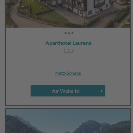
Aparthotel Laurena
CIN +
Natz-Schabs
zur Website