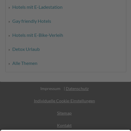
Hotels mit E-Ladestation
Gay friendly Hotels
Hotels mit E-Bike-Verleih
Detox Urlaub
Alle Themen
MwSt.-Nr. IT02365710215
Impressum
|
Datenschutz
Individuelle Cookie-Einstellungen
Sitemap
Kontakt