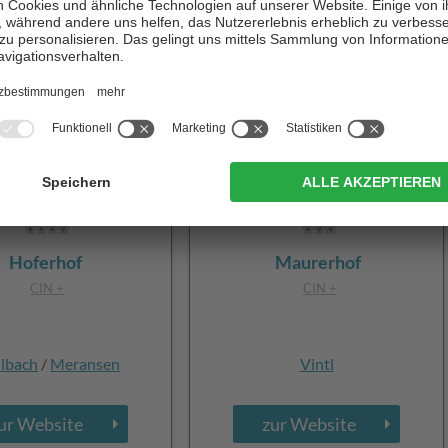
Hoferhof
Maurerhof
CIN +
CIN +
lbach
/
Meransen
Vintl
ur Website
zur Website