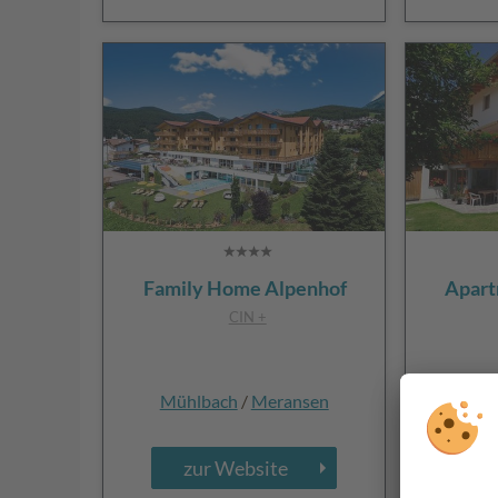
Family Home Alpenhof
Apart
CIN +
Mühlbach
/
Meransen
Mü
zur Website
z