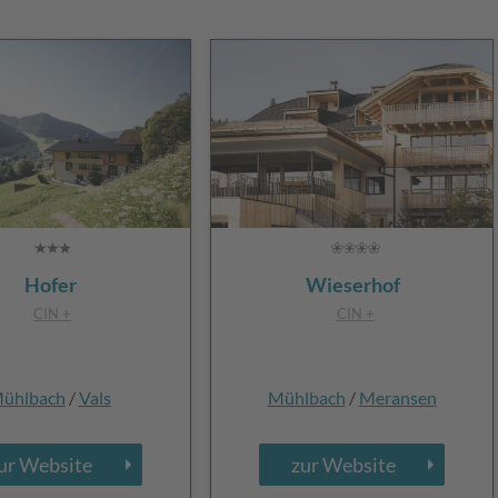
Hofer
Wieserhof
CIN +
CIN +
ühlbach
/
Vals
Mühlbach
/
Meransen
ur Website
zur Website