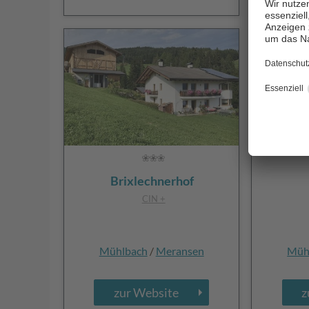
Brixlechnerhof
CIN +
Mühlbach
/
Meransen
Müh
zur Website
z