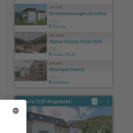
Ferienwohnungen KronSun
CIN +
Percha
Alpine Nature Hotel Stoll
CIN +
Gsies / Pichl
Atto Apartments
CIN +
Innichen
Unsere TOP-Angebote
!
1
2
3