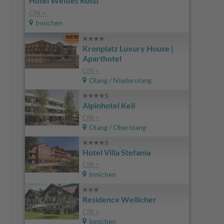
Hotel Weißes Rössl
CIN +
Innichen
Kronplatz Luxury House |
Aparthotel
CIN +
Olang / Niederolang
Alpinhotel Keil
CIN +
Olang / Oberolang
Hotel Villa Stefania
CIN +
Innichen
Residence Weilicher
CIN +
Innichen