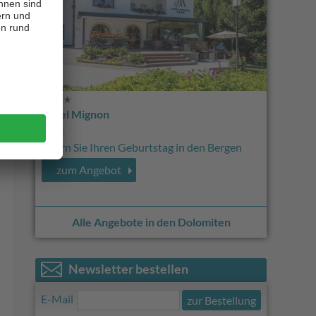
Hotel Mignon
CIN +
Feiern Sie Ihren Geburtstag in den Bergen
zum Angebot
Alle Angebote in den Dolomiten
Newsletter bestellen
E-Mail