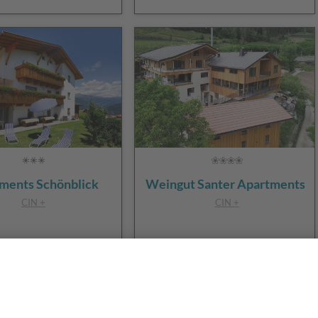
ments Schönblick
Weingut Santer Apartments
CIN +
CIN +
hlbach
/
Spinges
Mühlbach
ur Website
zur Website