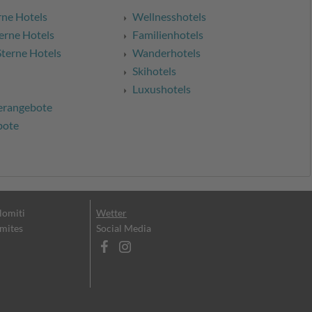
rne Hotels
Wellnesshotels
erne Hotels
Familienhotels
Sterne Hotels
Wanderhotels
Skihotels
Luxushotels
erangebote
bote
olomiti
Wetter
omites
Social Media