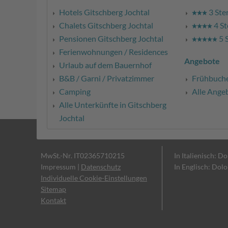
Hotels Gitschberg Jochtal
3 Ste
Chalets Gitschberg Jochtal
4 St
Pensionen Gitschberg Jochtal
5 
Ferienwohnungen / Residences
Angebote
Urlaub auf dem Bauernhof
B&B / Garni / Privatzimmer
Frühbuch
Camping
Alle Ange
Alle Unterkünfte in Gitschberg
Jochtal
MwSt.-Nr. IT02365710215
In Italienisch: D
Impressum
|
Datenschutz
In Englisch: Dol
Individuelle Cookie-Einstellungen
Sitemap
Kontakt