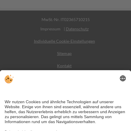
MwSt.-Nr. IT02365710215
Impressum
|
Datenschutz
Individuelle Cookie-Einstellungen
Sitemap
Kontakt
Wetter
Social Media
VIVODolomiti ist das Reiseportal für unvergesslichen
Bergurlaub – mit Unterkünften und Angeboten in den