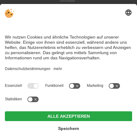
Wetter
Social Media
VIVODolomiti ist das Reiseportal für unvergesslichen
Bergurlaub – mit Unterkünften und Angeboten in den
Dolomiten, im UNESCO Weltnaturerbe.
Trotz genauer Arbeit und ständigem Aktualisieren der Inhalte, können Fehler
auftreten. Wir übernehmen keine Gewähr für die Richtigkeit und
Vollständigkeit aller Informationen.
Informieren Sie sich sicherheitshalber nochmals beim Veranstalter vor Ort
über die aktuellen Bedingungen.
Hotel Weißes Rössl