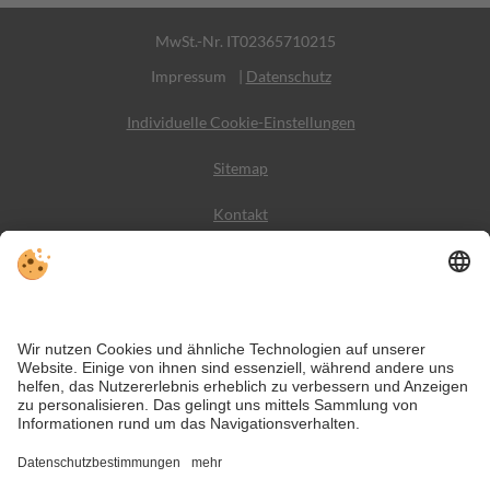
MwSt.-Nr. IT02365710215
Impressum
|
Datenschutz
Individuelle Cookie-Einstellungen
Sitemap
Kontakt
Wetter
Social Media
VIVODolomiti ist das Reiseportal für unvergesslichen
Bergurlaub – mit Unterkünften und Angeboten in den
Dolomiten, im UNESCO Weltnaturerbe.