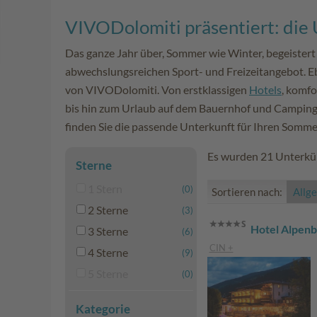
VIVODolomiti präsentiert: die 
Das ganze Jahr über, Sommer wie Winter, begeister
abwechslungsreichen Sport- und Freizeitangebot. Ebe
von VIVODolomiti. Von erstklassigen
Hotels
, komfo
bis hin zum Urlaub auf dem Bauernhof und Camping 
finden Sie die passende Unterkunft für Ihren Somme
Es wurden 21 Unterkün
Sterne
1 Stern
(0)
Sortieren nach:
Allg
2 Sterne
(3)
Hotel Alpenb
3 Sterne
(6)
CIN +
4 Sterne
(9)
5 Sterne
(0)
Kategorie