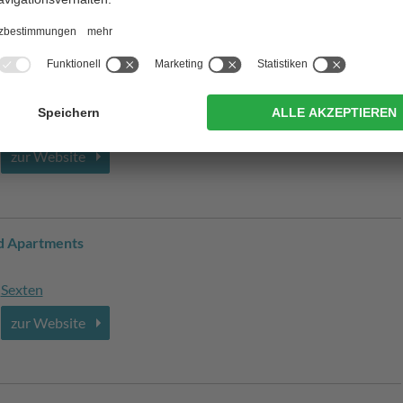
nnen
Sexten
/ Moos
zur Website
d Apartments
Sexten
zur Website