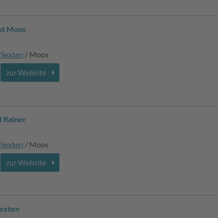
ad Moos
Sexten
/ Moos
zur Website
t Rainer
Sexten
/ Moos
zur Website
Sexten