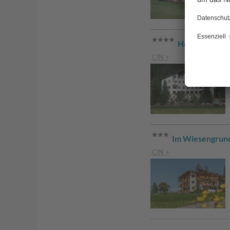
Hotel Drei Zi
CIN +
Im Wiesengrun
CIN +