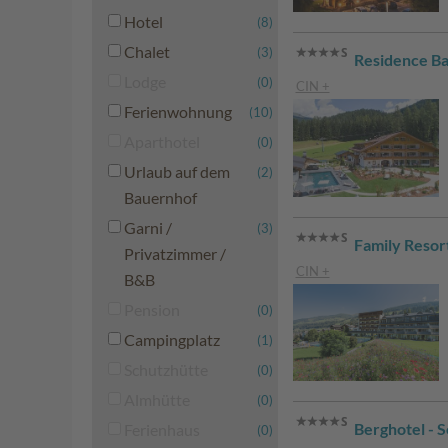
Hotel
(8)
Chalet
(3)
Residence B
Lodge
(0)
CIN +
Ferienwohnung
(10)
Aparthotel
(0)
Urlaub auf dem
(2)
Bauernhof
Garni /
(3)
Family Resor
Privatzimmer /
CIN +
B&B
Pension
(0)
Campingplatz
(1)
Schutzhütte
(0)
Almhütte
(0)
Berghotel - 
Ferienhaus
(0)