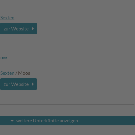
Sexten
zur Website
ime
Sexten
/ Moos
zur Website
weitere Unterkünfte anzeigen