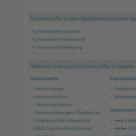
Unterkünfte in den Nachbarorten von Sext
Unterkünfte Innichen
Unterkünfte Niederdorf
Unterkünfte Welsberg
Weitere Infos und Unterkünfte in Sexten .
Unterkünfte
Themenhote
Hotels Sexten
Familienh
Hotels mit Pool
Wellnessh
Pensionen Sexten
Hotels nach
Ferienwohnungen / Residences
Urlaub auf dem Bauernhof
3 Ste
B&B, Garni & Privatzimmer
4 St
Camping
5 