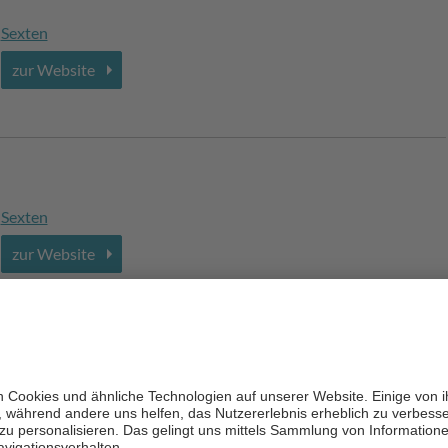
Sexten
zur Website
Sexten
zur Website
 Rainer Hotel/Residences
Sexten
/ Moos
zur Website