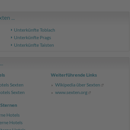
en ...
Unterkünfte Toblach
Unterkünfte Prags
Unterkünfte Taisten
..
ls
Weiterführende Links
otels Sexten
Wikipedia über Sexten
otels Sexten
www.sexten.org
 Sternen
rne Hotels
erne Hotels
Sterne Hotels