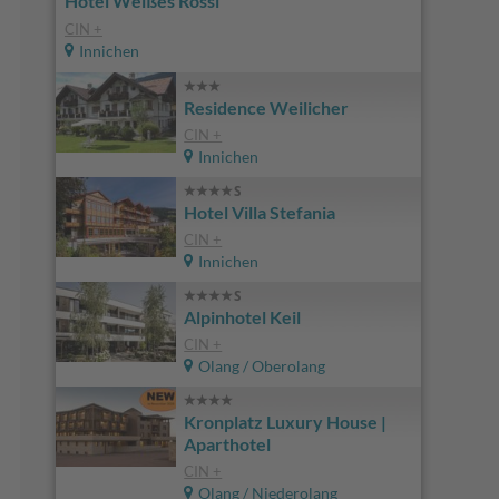
Hotel Weißes Rössl
CIN +
Innichen
Residence Weilicher
CIN +
Innichen
Hotel Villa Stefania
CIN +
Innichen
Alpinhotel Keil
CIN +
Olang / Oberolang
Kronplatz Luxury House |
Aparthotel
CIN +
Olang / Niederolang