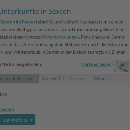
Unterkünfte in Sexten
t
Sexten im Pustertal
große und kleine Urlaubsgäste mit einem
nso vielfältig präsentieren sich die
Unterkünfte
, gelistet hier
rtabel eingerichteten
Ferienwohnungen
, Pensionen und Garnis
reicht das Unterkunftsangebot. Stöbern Sie durch die Seiten und
r- und Winterurlaub in Sexten in der Dolomitenregion 3 Zinnen.
fte für Sie gefunden.
Karte anzeigen
emeine Auflistung
Ortschaft
Sterne
Distanz
lick
Sexten
zur Website