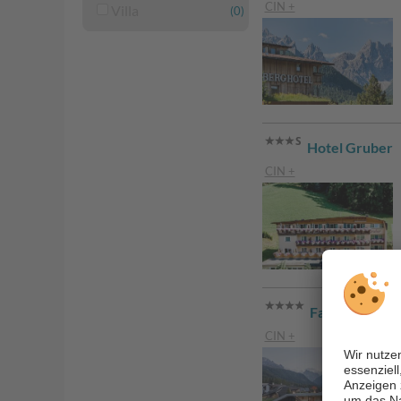
CIN +
Villa
(0)
Hotel Gruber
CIN +
Family Resort
CIN +