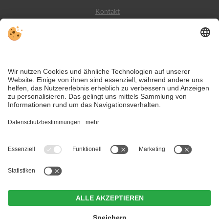
Kontakt
Wetter
Social Media
VIVODolomiti ist das Reiseportal für unvergesslichen
Bergurlaub – mit Unterkünften und Angeboten in den
Dolomiten, im UNESCO Weltnaturerbe.
Trotz genauer Arbeit und ständigem Aktualisieren der Inhalte, können Fehler
auftreten. Wir übernehmen keine Gewähr für die Richtigkeit und
Vollständigkeit aller Informationen.
Informieren Sie sich sicherheitshalber nochmals beim Veranstalter vor Ort
über die aktuellen Bedingungen.