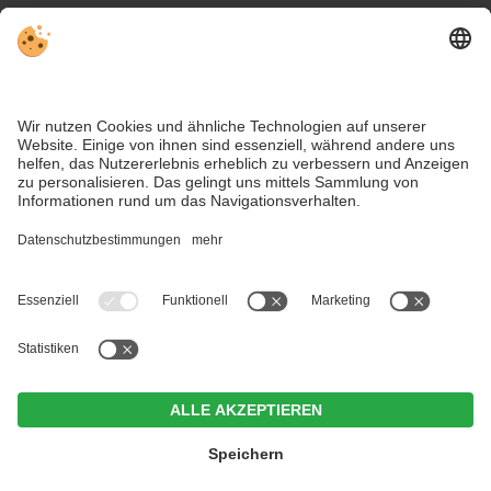
Wetter
Social Media
VIVODolomiti ist das Reiseportal für unvergesslichen
Bergurlaub – mit Unterkünften und Angeboten in den
Dolomiten, im UNESCO Weltnaturerbe.
Trotz genauer Arbeit und ständigem Aktualisieren der Inhalte, können Fehler
auftreten. Wir übernehmen keine Gewähr für die Richtigkeit und
Vollständigkeit aller Informationen.
Informieren Sie sich sicherheitshalber nochmals beim Veranstalter vor Ort
über die aktuellen Bedingungen.
Hotel Weißes Rössl
CIN +