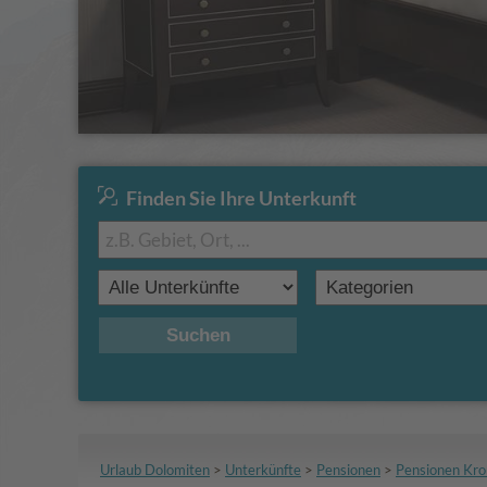
Finden Sie Ihre Unterkunft
Suchen
Urlaub Dolomiten
>
Unterkünfte
>
Pensionen
>
Pensionen Kro