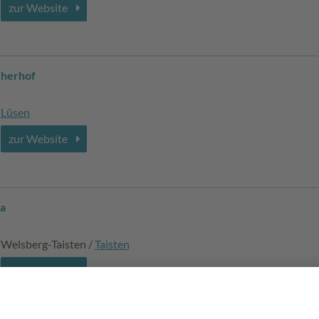
zur Website
cherhof
Lüsen
zur Website
a
Welsberg-Taisten /
Taisten
zur Website