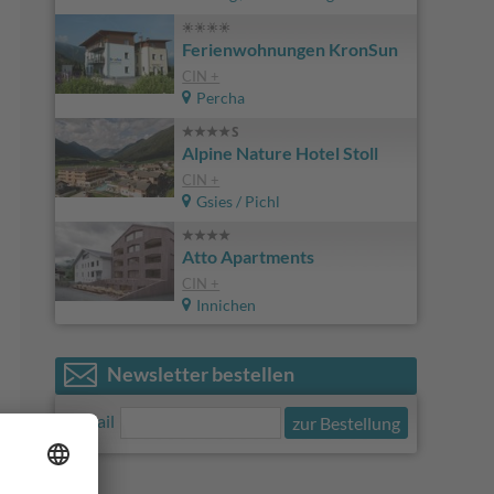
Ferienwohnungen KronSun
CIN +
Percha
Alpine Nature Hotel Stoll
CIN +
Gsies / Pichl
Atto Apartments
CIN +
Innichen
Newsletter bestellen
E-Mail