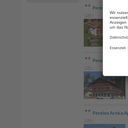
Pension Raffalth
CIN +
Pension Klara
CIN +
Pension Arnica 
CIN +