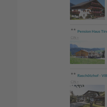
Pension Haus Tir
CIN +
Raschötzhof - Vil
CIN +