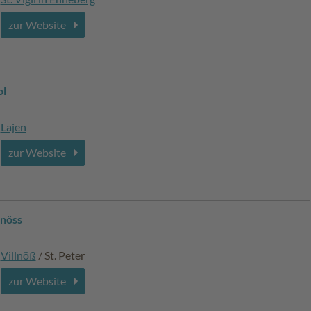
zur Website
ol
Lajen
zur Website
lnöss
Villnöß
/ St. Peter
zur Website