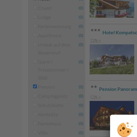
Chalet
(0)
Lodge
(0)
Ferienwohnung
(0)
Hotel Kompats
Aparthotel
(0)
CIN +
Urlaub auf dem
(0)
Bauernhof
Garni /
(0)
Privatzimmer /
B&B
Pension
(0)
Pension Panoram
Campingplatz
(0)
CIN +
Schutzhütte
(0)
Almhütte
(0)
Ferienhaus
(0)
Villa
(0)