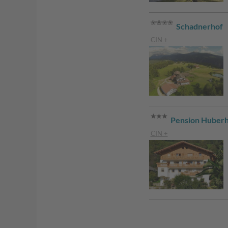
Schadnerhof
CIN +
Pension Huber
CIN +