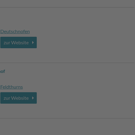
Deutschnofen
zur Website
hof
Feldthurns
zur Website