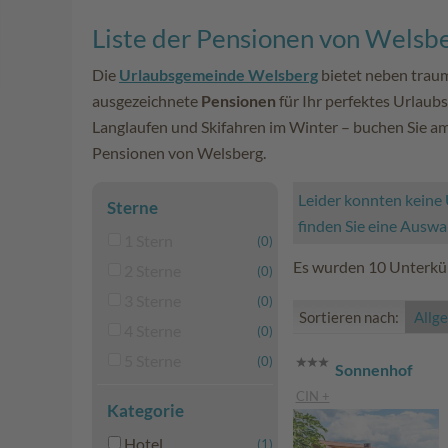
Liste der Pensionen von Welsb
Die
Urlaubsgemeinde Welsberg
bietet neben trau
ausgezeichnete
Pensionen
für Ihr perfektes Urlau
Langlaufen und Skifahren im Winter – buchen Sie am
Pensionen von Welsberg.
Leider konnten keine 
Sterne
finden Sie eine Ausw
1 Stern
(0)
Es wurden 10 Unterkün
2 Sterne
(0)
3 Sterne
(0)
Sortieren nach:
Allg
4 Sterne
(0)
5 Sterne
(0)
Sonnenhof
CIN +
Kategorie
Hotel
(1)