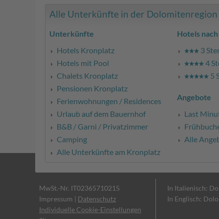
Alle Unterkünfte in der Dolomitenregion K
Unterkünfte
Hotels nach
Hotels Kronplatz
3 Ste
Hotels mit Pool
4 St
Chalets Kronplatz
5 
Pensionen Kronplatz
Angebote
Ferienwohnungen / Residences
Urlaub auf dem Bauernhof
Last Minu
B&B / Garni / Privatzimmer
Frühbuch
Camping
Alle Ange
Alle Unterkünfte am Kronplatz
MwSt.-Nr. IT02365710215
In Italienisch: D
Impressum
|
Datenschutz
In Englisch: Dol
Individuelle Cookie-Einstellungen