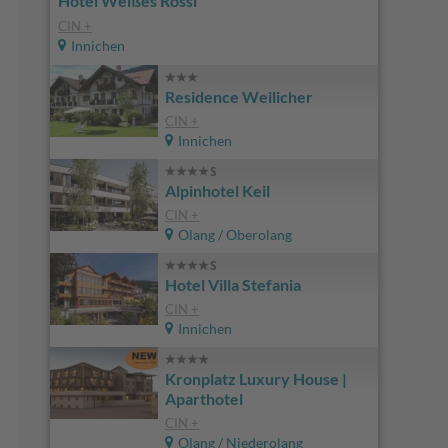
Hotel Weißes Rössl
CIN +
Innichen
Residence Weilicher
CIN +
Innichen
Alpinhotel Keil
CIN +
Olang / Oberolang
Hotel Villa Stefania
CIN +
Innichen
Kronplatz Luxury House |
Aparthotel
CIN +
Olang / Niederolang