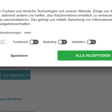
of
Terenten
zur Website
Niederdorf
zur Website
Appartements
St. Vigil in Enneberg