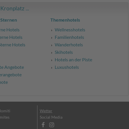
ronplatz ...
 Sternen
Themenhotels
rne Hotels
Wellnesshotels
erne Hotels
Familienhotels
Sterne Hotels
Wanderhotels
Skihotels
Hotels an der Piste
te Angebote
Luxushotels
erangebote
bote
olomiti
Wetter
omites
Social Media