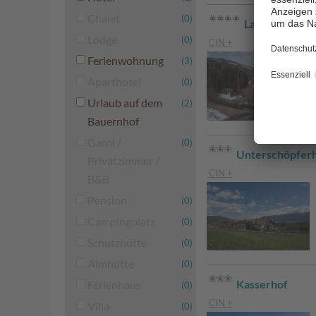
Chalet
(0)
Lantl - Issing
Lodge
(0)
CIN +
Ferienwohnung
(3)
Aparthotel
(0)
Urlaub auf dem
(2)
Bauernhof
Garni /
(0)
Unterschöpfer
Privatzimmer /
CIN +
B&B
Pension
(0)
Campingplatz
(0)
Schutzhütte
(0)
Almhütte
(0)
Kasserhof
Ferienhaus
(0)
CIN +
Villa
(0)