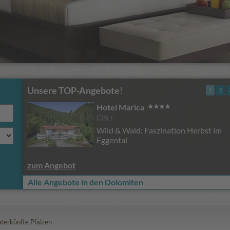
Unsere TOP-Angebote
!
1
2
Hotel Marica
CIN +
Wild & Wald: Faszination Herbst im
Eggental
zum Angebot
Alle Angebote in den Dolomiten
terkünfte Pfalzen