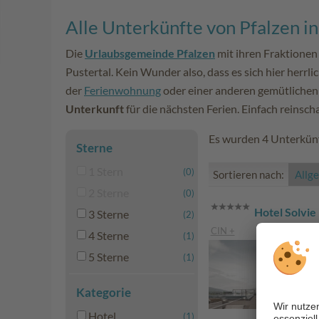
Alle Unterkünfte von Pfalzen in
Die
Urlaubsgemeinde Pfalzen
mit ihren Fraktionen
Pustertal. Kein Wunder also, dass es sich hier herrl
der
Ferienwohnung
oder einer anderen gemütlichen 
Unterkunft
für die nächsten Ferien. Einfach reinsc
Es wurden 4 Unterkünf
Sterne
1 Stern
(0)
Sortieren nach:
Allg
2 Sterne
(0)
Hotel Solvie
3 Sterne
(2)
CIN +
4 Sterne
(1)
5 Sterne
(1)
Kategorie
Hotel
(1)