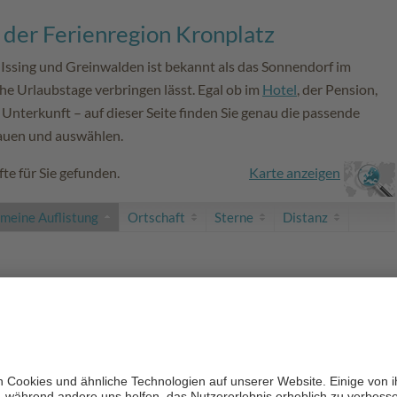
 der Ferienregion Kronplatz
 Issing und Greinwalden ist bekannt als das Sonnendorf im
iche Urlaubstage verbringen lässt. Egal ob im
Hotel
, der Pension,
Unterkunft – auf dieser Seite finden Sie genau die passende
hauen und auswählen.
te für Sie gefunden.
Karte anzeigen
emeine Auflistung
Ortschaft
Sterne
Distanz
Pfalzen
zur Website