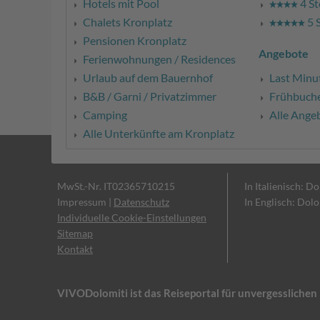
Hotels mit Pool
4 St
Chalets Kronplatz
5 
Pensionen Kronplatz
Angebote
Ferienwohnungen / Residences
Urlaub auf dem Bauernhof
Last Minu
B&B / Garni / Privatzimmer
Frühbuch
Camping
Alle Ange
Alle Unterkünfte am Kronplatz
MwSt.-Nr. IT02365710215
In Italienisch: D
Impressum
|
Datenschutz
In Englisch: Dol
Individuelle Cookie-Einstellungen
Sitemap
Kontakt
VIVODolomiti ist das Reiseportal für unvergesslich