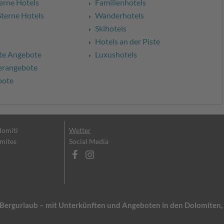
erne Hotels
Familienhotels
Sterne Hotels
Wanderhotels
Skihotels
Hotels an der Piste
te Angebote
Luxushotels
erangebote
bote
olomiti
Wetter
omites
Social Media
en Bergurlaub – mit Unterkünften und Angeboten in den Dolomite