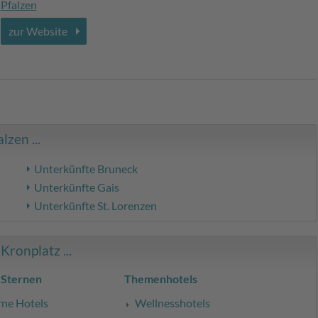
Pfalzen
zur Website
zen ...
Unterkünfte Bruneck
Unterkünfte Gais
Unterkünfte St. Lorenzen
ronplatz ...
 Sternen
Themenhotels
rne Hotels
Wellnesshotels