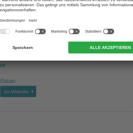
Pfalzen
/ Issing
zur Website
hof
Pfalzen
zur Website