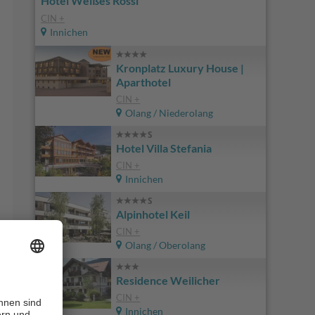
Hotel Weißes Rössl
CIN +
Innichen
Kronplatz Luxury House |
Aparthotel
CIN +
Olang / Niederolang
Hotel Villa Stefania
CIN +
Innichen
Alpinhotel Keil
CIN +
Olang / Oberolang
Residence Weilicher
CIN +
Innichen