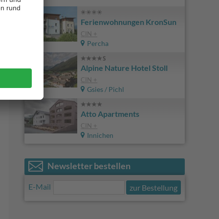
Ferienwohnungen KronSun
CIN +
Percha
Alpine Nature Hotel Stoll
CIN +
Gsies / Pichl
Atto Apartments
CIN +
Innichen
Newsletter bestellen
E-Mail