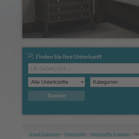
Finden Sie Ihre Unterkunft
Suchen
Urlaub Dolomiten
>
Unterkünfte
>
Unterkünfte Kronplatz
>
Un