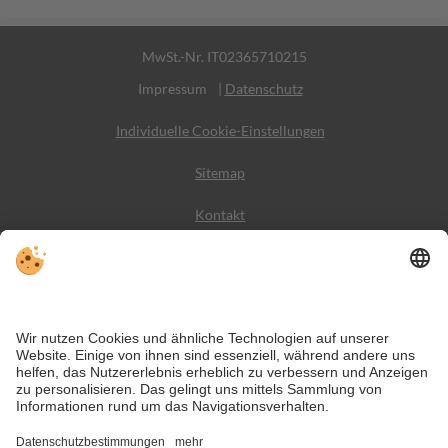
MwSt.-Nr. IT02365710215
Impressum
|
Datenschutz
Individuelle Cookie-Einstellungen
Sitemap
Kontakt
Wetter
Social Media
VIVODolomiti ist das Reiseportal für unvergesslichen
Bergurlaub – mit Unterkünften und Angeboten in den
Dolomiten, im UNESCO Weltnaturerbe.