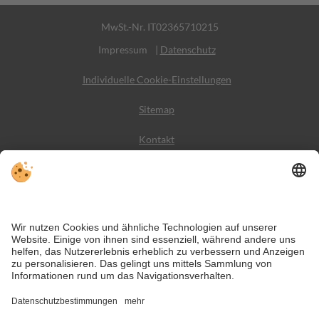
MwSt.-Nr. IT02365710215
Impressum
|
Datenschutz
Individuelle Cookie-Einstellungen
Sitemap
Kontakt
Wetter
Social Media
VIVODolomiti ist das Reiseportal für unvergesslichen
Bergurlaub – mit Unterkünften und Angeboten in den
Dolomiten, im UNESCO Weltnaturerbe.