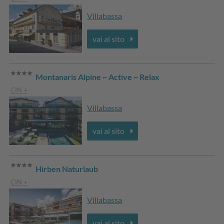
Villabassa
vai al sito
Montanaris Alpine ~ Active ~ Relax
CIN +
Villabassa
vai al sito
Hirben Naturlaub
CIN +
Villabassa
vai al sito