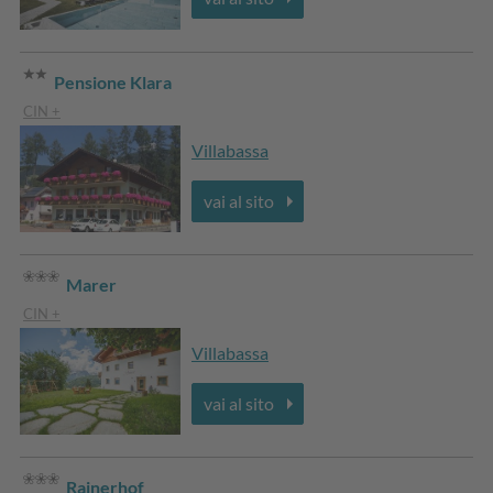
Pensione Klara
CIN +
Villabassa
vai al sito
Marer
CIN +
Villabassa
vai al sito
Rainerhof