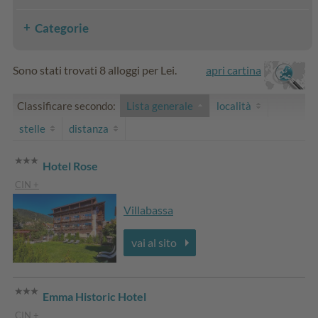
Categorie
Sono stati trovati 8 alloggi per Lei.
apri cartina
Classificare secondo:
Lista generale
località
stelle
distanza
Hotel Rose
CIN +
Villabassa
vai al sito
Emma Historic Hotel
CIN +