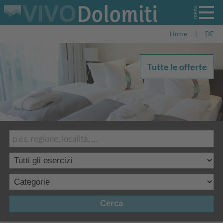
Home
|
DE
Tutte le offerte
Cerca