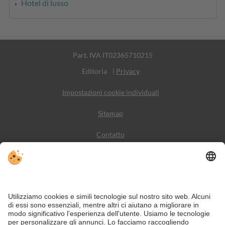
Hotel di lusso
Part. IVA IT02365710215
Editoria
|
Privacy
Impostazioni cookie individuali
Sitemap
Contatto
Meteo
Social Media
VIVODolomiti è il portale di viaggio per una vacanza in