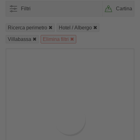
Filtri
Cartina
Ricerca perimetro
Hotel / Albergo
Villabassa
Elimina filtri
Sono stati trovati 3 alloggi nei dintorni.
Filtro
Zona