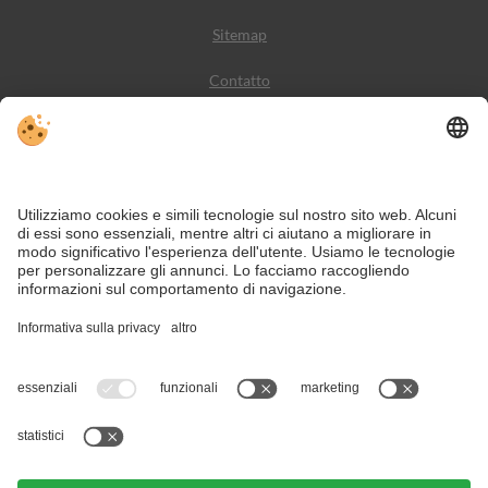
Sitemap
Contatto
Meteo
Social Media
VIVODolomiti è il portale di viaggio per una vacanza in
montagna indimenticabile – con alloggi e offerte nelle
Dolomiti, Patrimonio Naturale dell’Umanità UNESCO.
Nonostante il lavoro accurato e il costante aggiornamento dei contenuti, si
possono verificare errori. Non garantiamo la correttezza e la completezza di
tutte le informazioni.
Per motivi di sicurezza, si prega di verificare chiedendo direttamente sul posto
all'organizzatore.