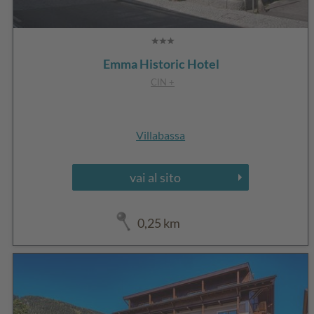
Emma Historic Hotel
CIN +
Villabassa
vai al sito
0,25 km