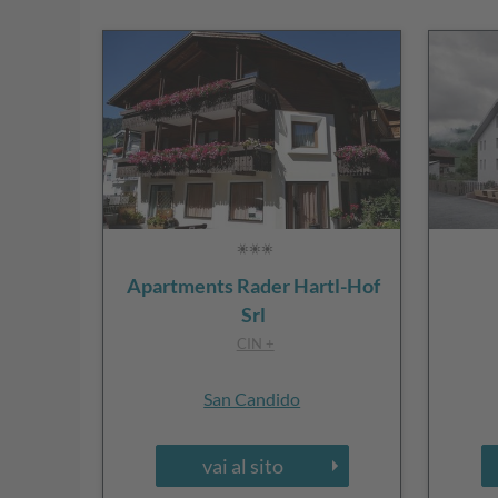
spa
0.35 km
Zin Senfter Residence
0.42 km
Residence Weilicher
0.42 km
Glinzhof
1.04 km
Apartments Rader Hartl-Hof
Srl
Hermann's
CIN +
1.44 km
San Candido
Peil. HighEnd-Basic
Apartments
2.28 km
vai al sito