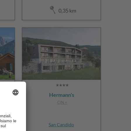
0,35 km
Hermann's
CIN +
San Candido