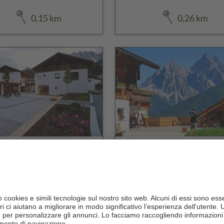
0,15 km
0,26 km
in Senfter Residence
Glinzhof
CIN +
CIN +
San Candido
San Candido