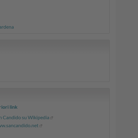
Gardena
iori link
n Candido su Wikipedia
w.sancandido.net