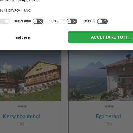
vai al sito
vai al sito
0,42 km
1,04 km
Kerschbaumhof
Egarterhof
CIN +
CIN +