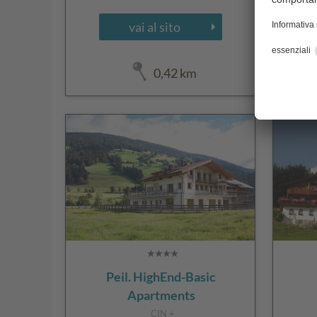
vai al sito
0,42 km
Peil. HighEnd-Basic
Apartments
CIN +