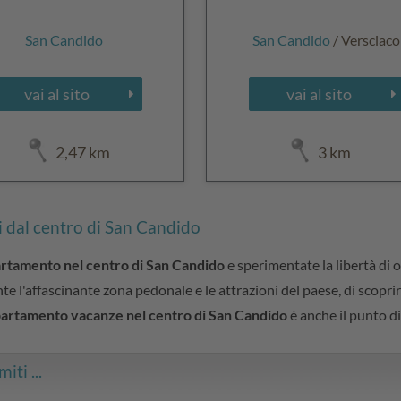
San Candido
San Candido
/ Versciaco
vai al sito
vai al sito
2,47 km
3 km
i dal centro di San Candido
rtamento nel centro di San Candido
e sperimentate la libertà di 
e l'affascinante zona pedonale e le attrazioni del paese, di scoprire 
artamento vacanze nel centro di San Candido
è anche il punto di
iti ...