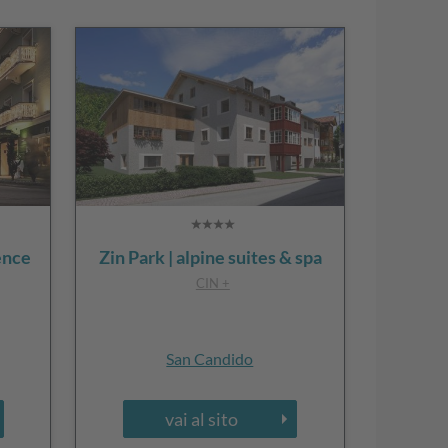
ence
Zin Park | alpine suites & spa
CIN +
San Candido
vai al sito