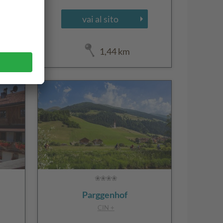
vai al sito
1,44 km
Parggenhof
CIN +