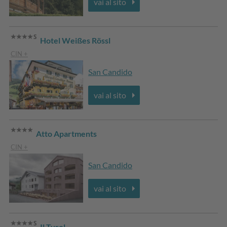
vai al sito
Hotel Weißes Rössl
CIN +
San Candido
vai al sito
Atto Apartments
CIN +
San Candido
vai al sito
Il Tyrol