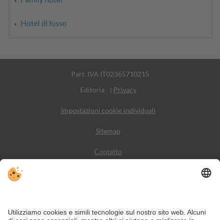
Hotel di lusso
Part. IVA IT02365710215
Editoria
|
Privacy
Impostazioni cookie individuali
Sitemap
Contatto
Meteo
Social Media