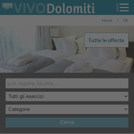
Home
|
DE
Tutte le offerte
Cerca