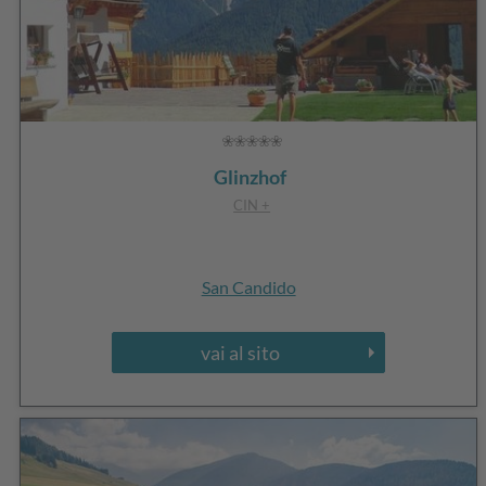
Glinzhof
CIN +
San Candido
vai al sito