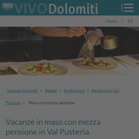
Home
|
DE
Vacanze Dolomiti
>
Alloggi
>
Agriturismo
>
Agriturismo Val
Pusteria
>
Maso con mezza pensione
Vacanze in maso con mezza
pensione in Val Pusteria