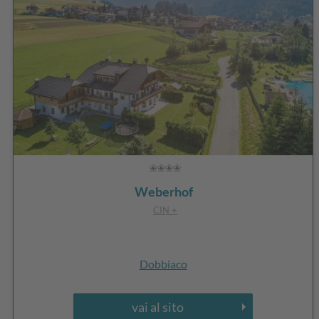
Weberhof
CIN +
Dobbiaco
vai al sito