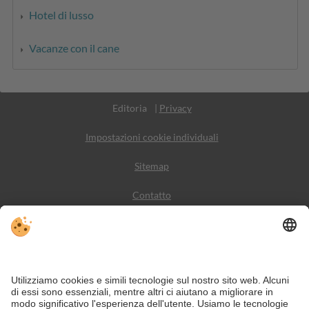
Hotel di lusso
Vacanze con il cane
Part. IVA IT02365710215
Editoria
|
Privacy
Impostazioni cookie individuali
Sitemap
Contatto
Meteo
Social Media