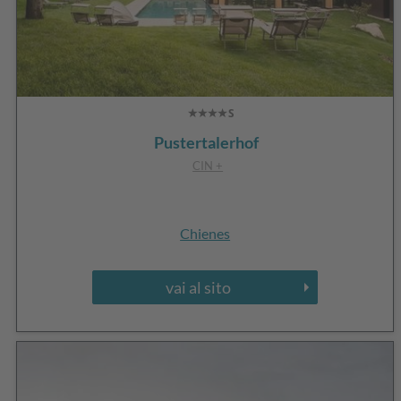
Pustertalerhof
CIN +
Chienes
vai al sito