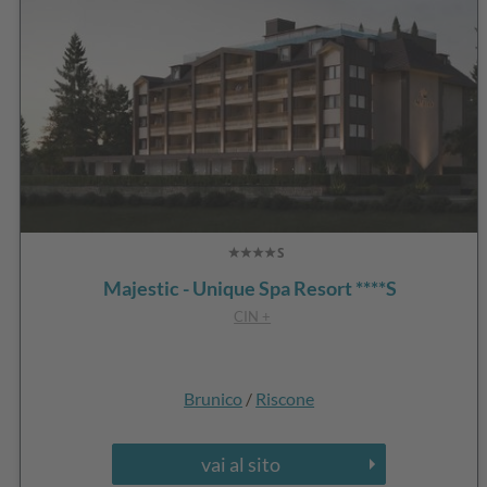
Majestic - Unique Spa Resort ****S
CIN +
Brunico
/
Riscone
vai al sito