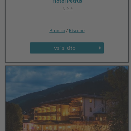
Hotel Petrus
CIN +
Brunico
/
Riscone
vai al sito