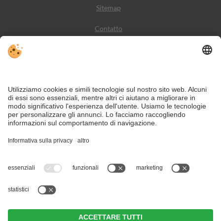
Sitemap
Contatto
Meteo
Social Media
VIVODolomiti è il portale di viaggio per una vacanza in
montagna indimenticabile – con alloggi e offerte nelle
Dolomiti, Patrimonio Naturale dell’Umanità UNESCO.
Nonostante il lavoro accurato e il costante aggiornamento dei contenuti, si
possono verificare errori. Non garantiamo la correttezza e la completezza di
tutte le informazioni.
Per motivi di sicurezza, si prega di verificare chiedendo direttamente sul posto
all'organizzatore.