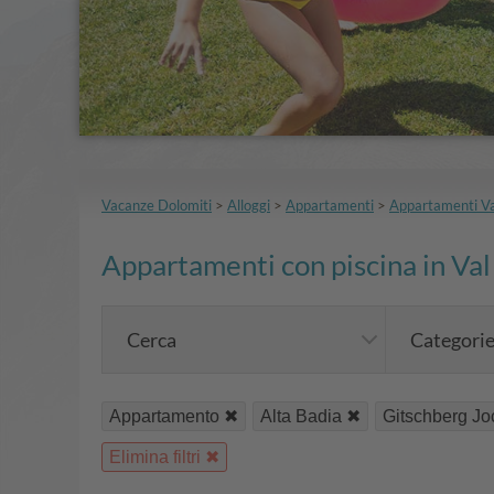
Vacanze Dolomiti
>
Alloggi
>
Appartamenti
>
Appartamenti Va
Appartamenti con piscina in Val P
Cerca
Categori
Appartamento
Alta Badia
Gitschberg Jo
Elimina filtri