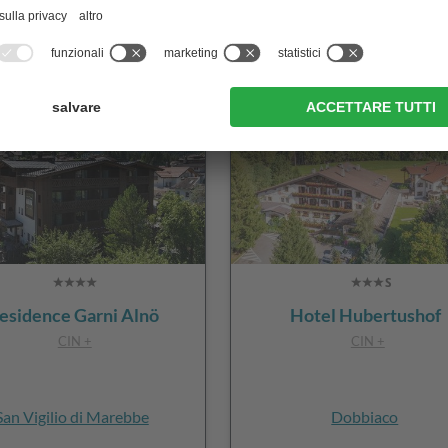
vai al sito
vai al sito
esidence Garni Alnö
Hotel Hubertushof
CIN +
CIN +
San Vigilio di Marebbe
Dobbiaco