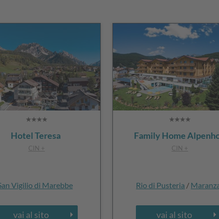
Hotel Teresa
Family Home Alpenh
CIN +
CIN +
San Vigilio di Marebbe
Rio di Pusteria
/
Maranz
vai al sito
vai al sito