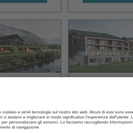
ncy's Holiday Homes
Hermann's
Dolomites
CIN +
CIN +
Rasun
/ Rasun di Sotto
San Candido