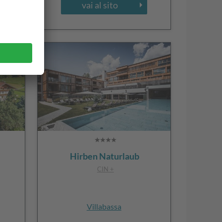
vai al sito
Hirben Naturlaub
CIN +
Villabassa