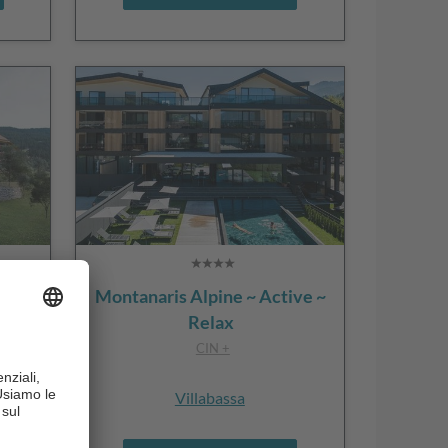
Montanaris Alpine ~ Active ~
Relax
CIN +
Villabassa