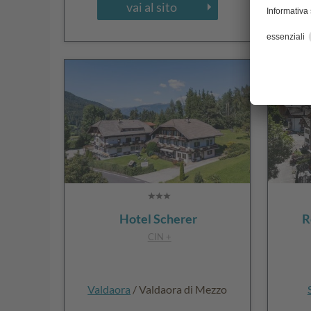
vai al sito
Hotel Scherer
R
CIN +
Valdaora
/ Valdaora di Mezzo