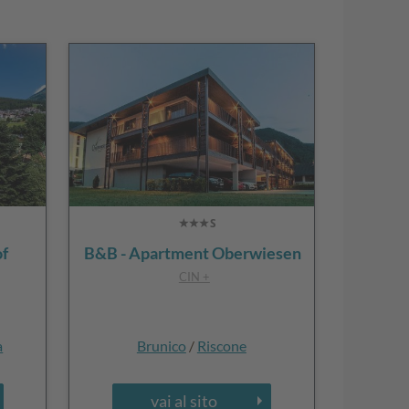
of
B&B - Apartment Oberwiesen
CIN +
a
Brunico
/
Riscone
vai al sito