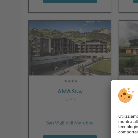
AMA Stay
Na
CIN +
San Vigilio di Marebbe