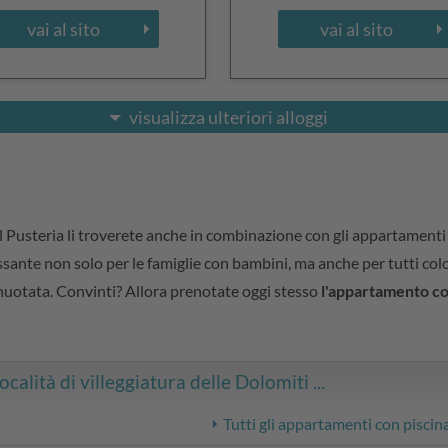
vai al sito
vai al sito
visualizza ulteriori alloggi
Val Pusteria li troverete anche in combinazione con gli appartament
ssante non solo per le famiglie con bambini, ma anche per tutti colo
 nuotata. Convinti? Allora prenotate oggi stesso
l'appartamento con
calità di villeggiatura delle Dolomiti ...
Tutti gli appartamenti con piscin