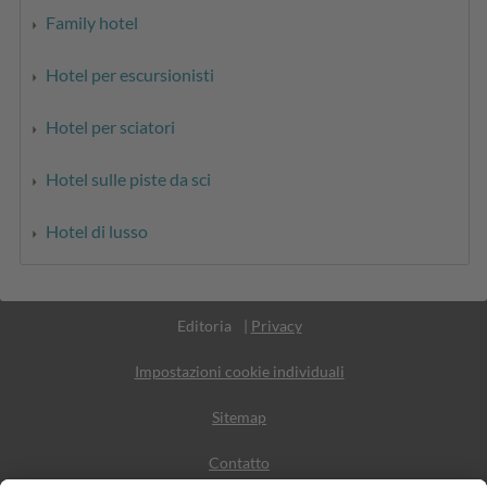
Family hotel
Hotel per escursionisti
Hotel per sciatori
Hotel sulle piste da sci
Hotel di lusso
Part. IVA IT02365710215
Editoria
|
Privacy
Impostazioni cookie individuali
Sitemap
Contatto