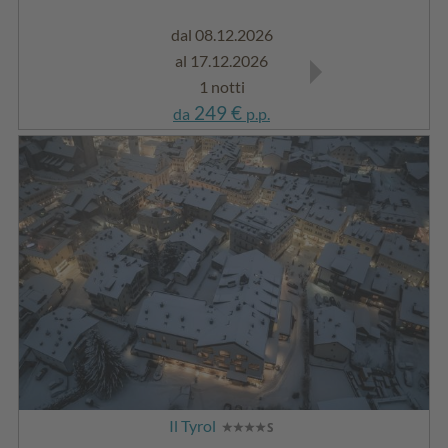
dal 08.12.2026
dal 03.01.2027
al 17.12.2026
al 04.02.2027
1 notti
1 notti
249 €
249 €
da
p.p.
da
p.p.
Il Tyrol