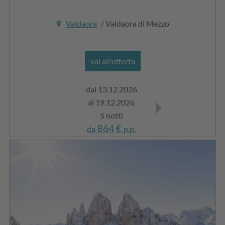
Valdaora
/ Valdaora di Mezzo
vai all'offerta
dal 13.12.2026
dal 03.01.2027
al 19.12.2026
al 06.02.2027
5 notti
5 notti
864 €
864 €
da
p.p.
da
p.p.