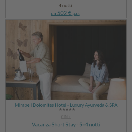
4 notti
502 €
da
p.p.
Mirabell Dolomites Hotel - Luxury Ayurveda & SPA
CIN +
Vacanza Short Stay - 5=4 notti