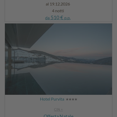
al 19.12.2026
4 notti
510 €
da
p.p.
Hotel Purvita
CIN +
Offerta Natale