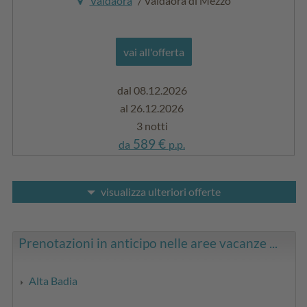
Valdaora
/ Valdaora di Mezzo
vai all'offerta
dal 08.12.2026
al 26.12.2026
3 notti
589 €
da
p.p.
visualizza ulteriori offerte
Prenotazioni in anticipo nelle aree vacanze ...
Alta Badia