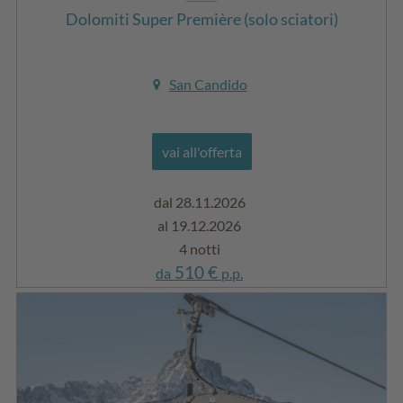
Dolomiti Super Première (solo sciatori)
San Candido
vai all'offerta
dal 28.11.2026
al 19.12.2026
4 notti
510 €
da
p.p.