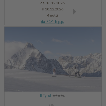
dal 13.12.2026
dal 03.01.2027
al 18.12.2026
al 05.02.2027
4 notti
4 notti
714 €
714 €
da
p.p.
da
p.p.
Il Tyrol
CIN +