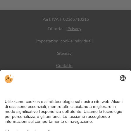
Part. IVA IT02365710215
Editoria
|
Privacy
Impostazioni cookie individuali
Sitemap
Contatto
Meteo
Social Media
VIVODolomiti è il portale di viaggio per una vacanza in
montagna indimenticabile – con alloggi e offerte nelle