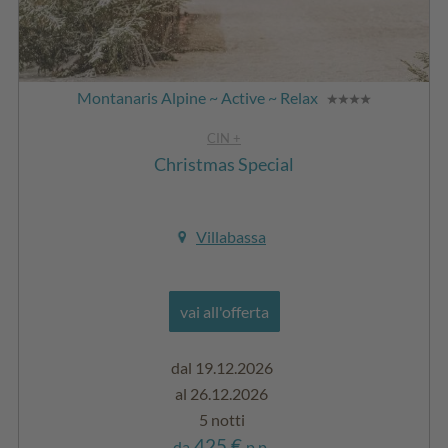
Montanaris Alpine ~ Active ~ Relax
CIN +
Christmas Special
Villabassa
vai all'offerta
dal 19.12.2026
al 26.12.2026
5 notti
425 €
da
p.p.