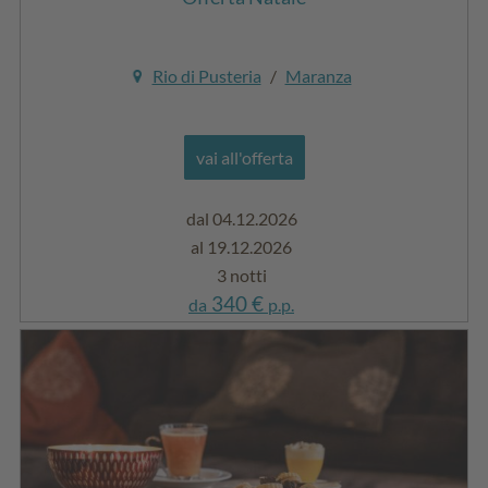
Rio di Pusteria
/
Maranza
vai all'offerta
dal 04.12.2026
al 19.12.2026
3 notti
340 €
da
p.p.