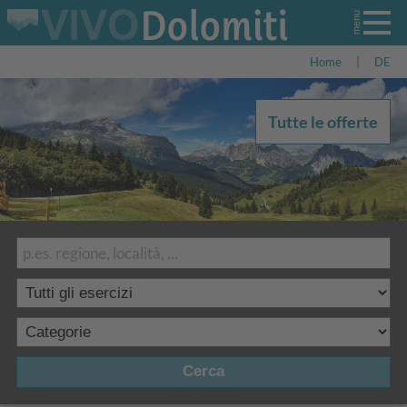
Home
|
DE
Tutte le offerte
Cerca