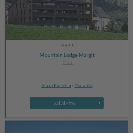
Mountain Lodge Margit
CIN +
Rio di Pusteria
/
Maranza
vai al sito