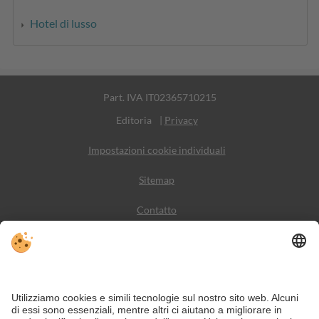
Hotel di lusso
Part. IVA IT02365710215
Editoria
|
Privacy
Impostazioni cookie individuali
Sitemap
Contatto
Meteo
Social Media