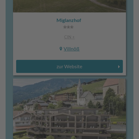
Miglanzhof
CIN +
Villnöß
zur Website