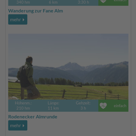
340 hm
6 km
3:30 h
Wanderung zur Fane Alm
mehr
Höhenm.:
Länge:
Gehzeit:
einfach
210 hm
11 km
3 h
Rodenecker Almrunde
mehr