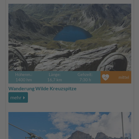
Höhenm.:
Länge:
Gehzeit:
mittel
1400 hm
16,7 km
7:30 h
Wanderung Wilde Kreuzspitze
mehr