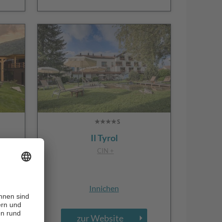
Il Tyrol
CIN +
Innichen
zur Website