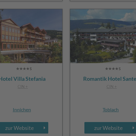
Hotel Villa Stefania
Romantik Hotel Sant
CIN +
CIN +
Innichen
Toblach
zur Website
zur Website