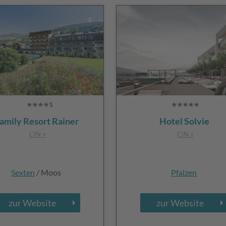
amily Resort Rainer
Hotel Solvie
CIN +
CIN +
Sexten
/ Moos
Pfalzen
zur Website
zur Website