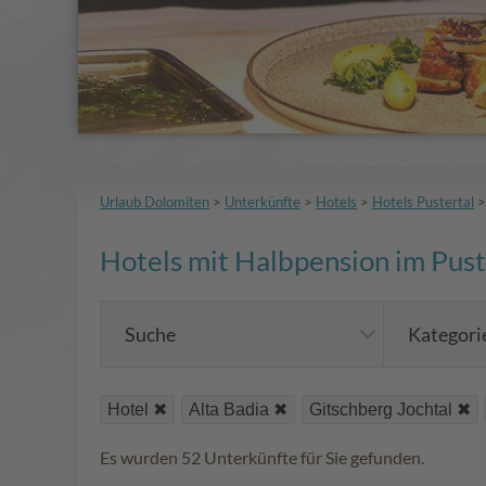
Urlaub Dolomiten
>
Unterkünfte
>
Hotels
>
Hotels Pustertal
Hotels mit Halbpension im Pust
Suche
Kategori
Hotel
Alta Badia
Gitschberg Jochtal
Es wurden 52 Unterkünfte für Sie gefunden.