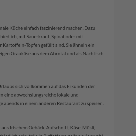
egionale Küche einfach faszinierend machen. Dazu
chiedlich, mit Sauerkraut, Spinat oder mit
Kartoffeln-Topfen gefüllt sind. Sie ähneln ein
ürzigen Graukäse aus dem Ahrntal und als Nachtisch
 Urlaubs sich vollkommen auf das Erkunden der
en eine abwechslungsreiche lokale und
age abends in einem anderen Restaurant zu speisen.
 aus frischem Gebäck, Aufschnitt, Käse, Müsli,
dlich sein, teils in Buffetform, teils als Auswahl