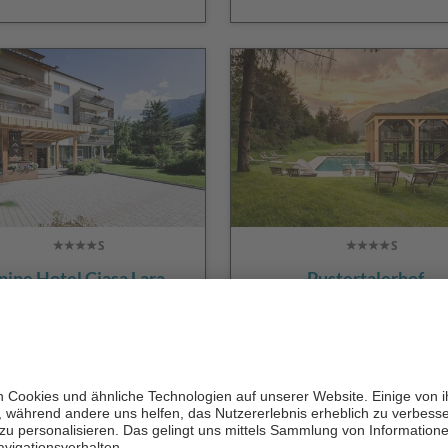
pine Hotel Ciasa Lara
Pustertalerhof
CIN +
CIN +
Abtei
/ Stern
Kiens
zur Website
zur Website