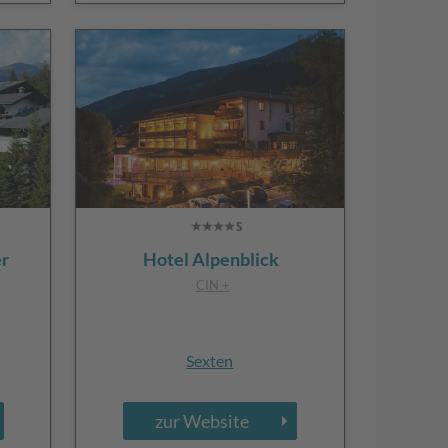
er
Hotel Alpenblick
CIN +
Sexten
zur Website