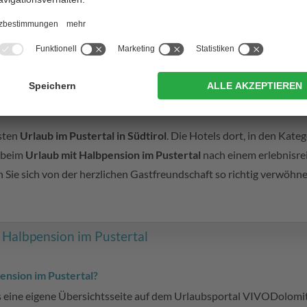
weitere Unterkünfte anzeigen
nd Komfort
hsten
Urlaub im Pustertal in Südtirol
. Die Hotels dort, in den Kate
e beim
Urlaub mit Halbpension im Pustertal
nach einem erlebnisrei
 Sie sich von der herzlichen Gastfreundschaft so richtig verwöhn
t Halbpension im Pustertal
ension im Pustertal?
es eine eigene Übersichtsseite auf dem Urlaubsportal VIVODolomit