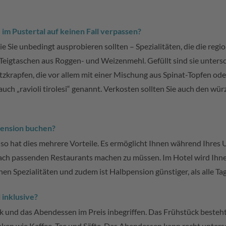
im Pustertal auf keinen Fall verpassen?
, die Sie unbedingt ausprobieren sollten – Spezialitäten, die die r
lte Teigtaschen aus Roggen- und Weizenmehl. Gefüllt sind sie unters
zkrapfen, die vor allem mit einer Mischung aus Spinat-Topfen oder 
auch „ravioli tirolesi“ genannt. Verkosten sollten Sie auch den w
bpension buchen?
 so hat dies mehrere Vorteile. Es ermöglicht Ihnen während Ihres
 nach passenden Restaurants machen zu müssen. Im Hotel wird Ihn
hen Spezialitäten und zudem ist Halbpension günstiger, als alle T
 inklusive?
k und das Abendessen im Preis inbegriffen. Das Frühstück besteht
n wie Kaffee, Tee und Säfte. Das Abendessen kann recht unterschie