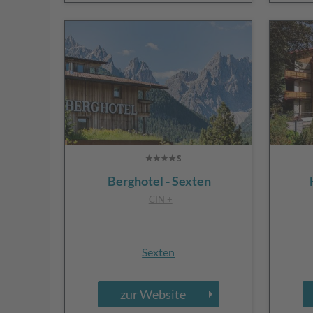
Berghotel - Sexten
CIN +
Sexten
zur Website