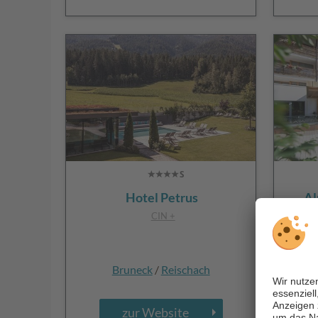
Hotel Petrus
Al
CIN +
Bruneck
/
Reischach
zur Website