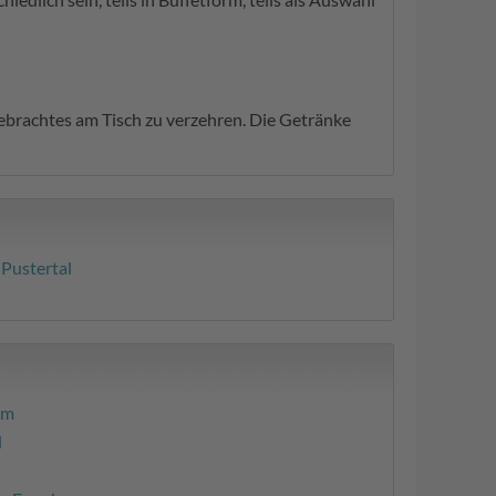
tgebrachtes am Tisch zu verzehren. Die Getränke
 Pustertal
lm
l
n