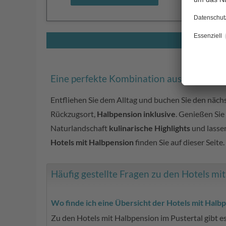
Eine perfekte Kombination aus Genuss u
Entfliehen Sie dem Alltag und buchen Sie den näc
Rückzugsort,
Halbpension inklusive
. Genießen Si
Naturlandschaft
kulinarische Highlights
und lassen
Hotels mit Halbpension
finden Sie auf dieser Seite.
Häufig gestellte Fragen zu den Hotels mi
Wo finde ich eine Übersicht der Hotels mit Halbp
Zu den Hotels mit Halbpension im Pustertal gibt 