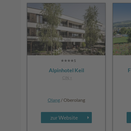
Alpinhotel Keil
F
CIN +
Olang
/ Oberolang
zur Website