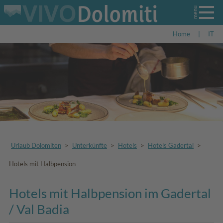
Home
|
IT
Urlaub Dolomiten
>
Unterkünfte
>
Hotels
>
Hotels Gadertal
>
Hotels mit Halbpension
Hotels mit Halbpension im Gadertal
/ Val Badia