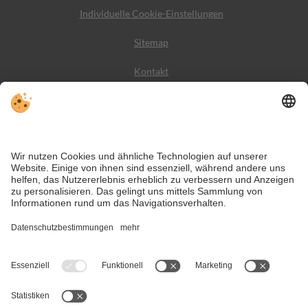
Individuelle Cookie-Einstellungen
Sitemap
Kontakt
Wetter
Social Media
VIVODolomiti ist das Reiseportal für unvergesslichen
Bergurlaub – mit Unterkünften und Angeboten in den
Dolomiten, im UNESCO Weltnaturerbe.
Trotz genauer Arbeit und ständigem Aktualisieren der Inhalte, können Fehler
auftreten. Wir übernehmen keine Gewähr für die Richtigkeit und
Vollständigkeit aller Informationen.
Informieren Sie sich sicherheitshalber nochmals beim Veranstalter vor Ort