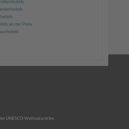
milienhotels
nderhotels
ihotels
tels an der Piste
xushotels
n, im UNESCO Weltnaturerbe.