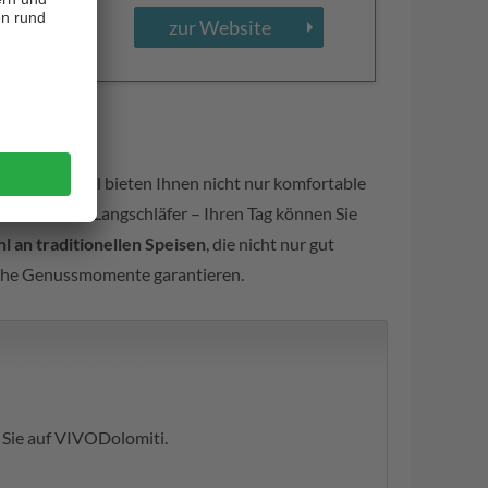
zur Website
e im Gadertal bieten Ihnen nicht nur komfortable
fsteher oder Langschläfer – Ihren Tag können Sie
 an traditionellen Speisen
, die nicht nur gut
liche Genussmomente garantieren.
 Sie auf VIVODolomiti.