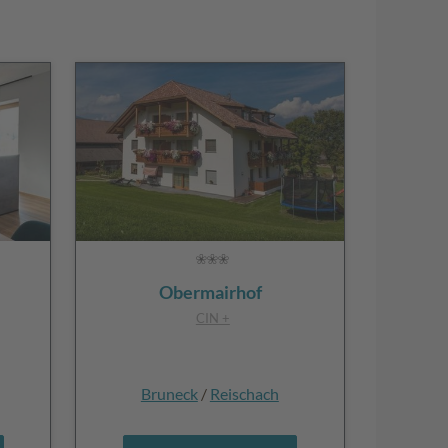
Obermairhof
CIN +
Bruneck
/
Reischach