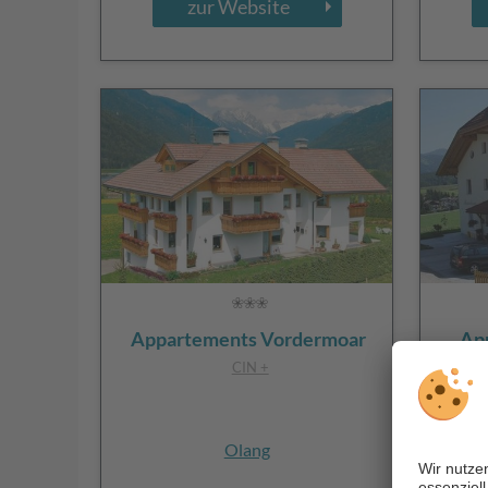
zur Website
Appartements Vordermoar
Ap
CIN +
Olang