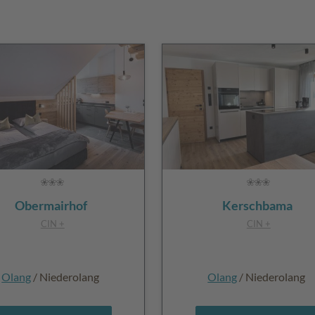
Obermairhof
Kerschbama
CIN +
CIN +
Olang
/ Niederolang
Olang
/ Niederolang