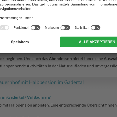
zur Website
zur Website
abel und naturverbunden
adia
– auf einen
Bauernhofurlaub mit Halbpension
. Die Bauernhöf
ension, die auf frischen, regionalen Zutaten basiert
. Ob Frühau
ück
beginnen. Und auch das
Abendessen
bietet Ihnen eine
Auswahl
 für spannende Aktivitäten in der Natur aufladen und unvergess
Bauernhof mit Halbpension im Gadertal
im Gadertal / Val Badia an?
ub mit Halbpension anbieten. Eine entsprechende Übersicht finden