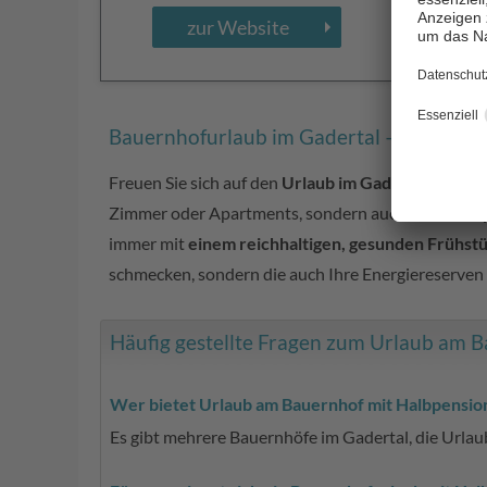
zur Website
Bauernhofurlaub im Gadertal – komfort
Freuen Sie sich auf den
Urlaub im Gadertal / Val B
Zimmer oder Apartments, sondern auch
eine Halbp
immer mit
einem reichhaltigen, gesunden Frühst
schmecken, sondern die auch Ihre Energiereserven
Häufig gestellte Fragen zum Urlaub am 
Wer bietet Urlaub am Bauernhof mit Halbpension 
Es gibt mehrere Bauernhöfe im Gadertal, die Urla