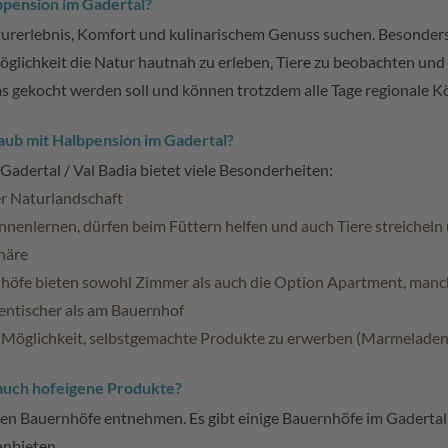
bpension im Gadertal?
Naturerlebnis, Komfort und kulinarischem Genuss suchen. Besonder
glichkeit die Natur hautnah zu erleben, Tiere zu beobachten und z
ekocht werden soll und können trotzdem alle Tage regionale Kö
aub mit Halbpension im Gadertal?
adertal / Val Badia bietet viele Besonderheiten:
er Naturlandschaft
ennenlernen, dürfen beim Füttern helfen und auch Tiere streiche
häre
höfe bieten sowohl Zimmer als auch die Option Apartment, manc
hentischer als am Bauernhof
 Möglichkeit, selbstgemachte Produkte zu erwerben (Marmeladen, 
auch hofeigene Produkte?
en Bauernhöfe entnehmen. Es gibt einige Bauernhöfe im Gadertal di
anbieten.