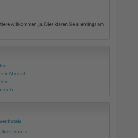
ere willkommen, ja. Dies klären Sie allerdings am
den
erer Ahrntal
chen
elruth
menhotels
llnesshotels