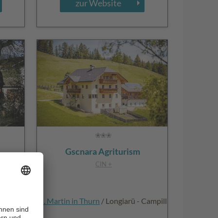
zur Website
Gscnara Agriturism
CIN +
St. Martin in Thurn
/ Longiarü - Campill