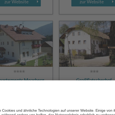
zur Website
zur Website
partements Moarberg
Großflatscherhof
CIN +
CIN +
Bruneck
/
Reischach
Bruneck
/
Reischach