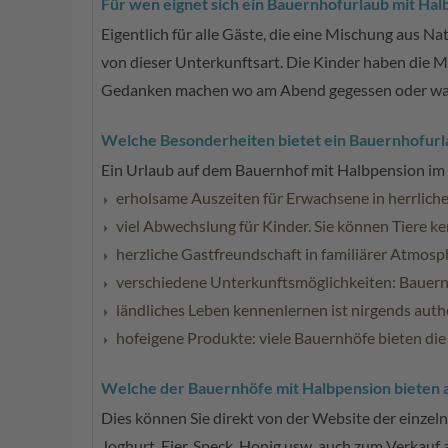
Für wen eignet sich ein Bauernhofurlaub mit Hal
Eigentlich für alle Gäste, die eine Mischung aus 
von dieser Unterkunftsart. Die Kinder haben die Mö
Gedanken machen wo am Abend gegessen oder was g
Welche Besonderheiten bietet ein Bauernhofurl
Ein Urlaub auf dem Bauernhof mit Halbpension im G
erholsame Auszeiten für Erwachsene in herrlich
viel Abwechslung für Kinder. Sie können Tiere k
herzliche Gastfreundschaft in familiärer Atmosp
verschiedene Unterkunftsmöglichkeiten: Bauern
ländliches Leben kennenlernen ist nirgends aut
hofeigene Produkte: viele Bauernhöfe bieten die
Welche der Bauernhöfe mit Halbpension bieten 
Dies können Sie direkt von der Website der einzeln
Joghurt, Eier, Speck, Honig usw. auch zum Verkauf 