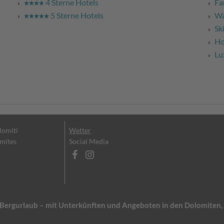
4 Sterne Hotels
Fa
5 Sterne Hotels
Wa
Sk
Ho
Lu
olomiti
Wetter
omites
Social Media
en Bergurlaub – mit Unterkünften und Angeboten in den Dolomite