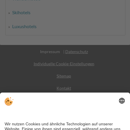
Skihotels
Luxushotels
MwSt.-Nr. IT02365710215
Impressum
|
Datenschutz
Individuelle Cookie-Einstellungen
Sitemap
Kontakt
Wetter
Social Media