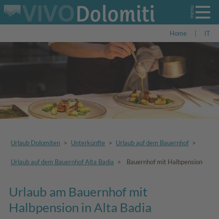
Home
|
IT
Urlaub Dolomiten
>
Unterkünfte
>
Urlaub auf dem Bauernhof
>
Urlaub auf dem Bauernhof Alta Badia
>
Bauernhof mit Halbpension
Urlaub am Bauernhof mit
Halbpension in Alta Badia