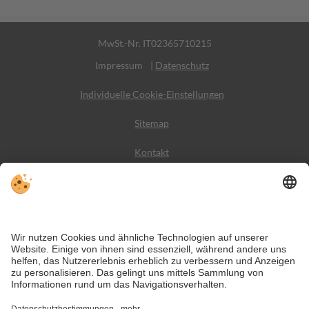
MwSt.-Nr. IT02365710215
Impressum
|
Datenschutz
Individuelle Cookie-Einstellungen
Sitemap
Kontakt
Wetter
Social Media
VIVODolomiti ist das Reiseportal für unvergesslichen
Bergurlaub – mit Unterkünften und Angeboten in den