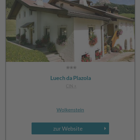
Luech da Plazola
CIN +
Wolkenstein
zur Website